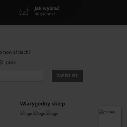
Jak wybrać
biustonosz
 o nowościach?
zniżki
ZAPISZ SIĘ
Wiarygodny sklep