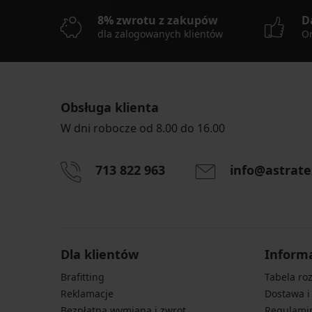
8% zwrotu z zakupów
D
dla zalogowanych klientów
On
Obsługa klienta
W dni robocze od 8.00 do 16.00
713 822 963
info@astrate
Dla klientów
Inform
Brafitting
Tabela ro
Reklamacje
Dostawa i
Bezpłatna wymiana i zwrot
Regulami