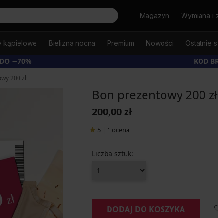
Szukaj
Magazyn
Wymiana i 
e kąpielowe
Bielizna nocna
Premium
Nowości
Ostatnie s
 DO −70%
KOD B
wy 200 zł
Bon prezentowy 200 zł
200,00 zł
5
|
1
ocena
Liczba sztuk:
DODAJ DO KOSZYKA