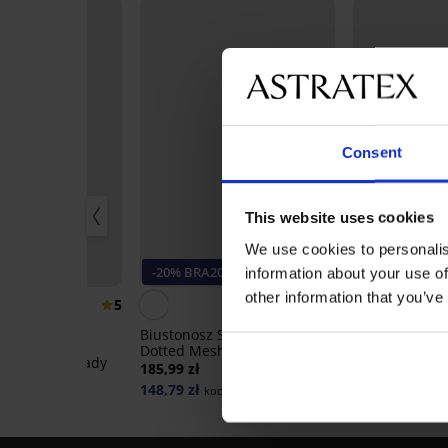
Consent
This website uses cookies
We use cookies to personalis
-20% BRA20
-20% BRA20
information about your use of
other information that you’ve
5
4,9
Biustonosz Spacer Flexicup
Biustonosz ni
Dotted Mesh II
minimizer Elvi
 Spacer 3D Lady
185,99 zł
163,99 zł
148,79 zł
131,19 zł
kod:
BRA20
kod: