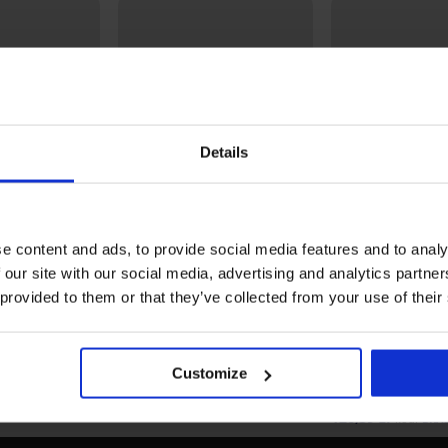
Details
e content and ads, to provide social media features and to analy
Bestseller
-20% BRA20
 our site with our social media, advertising and analytics partn
 provided to them or that they’ve collected from your use of their
4,9
4,9
eusztywniany
Biustonosz nieusztywniany
ra
DIVA by IVA
Biustonosz uszty
184,99 zł
Customize
Carmen Basic
BRA20
157,99 zł
126,39 zł
kod:
BRA