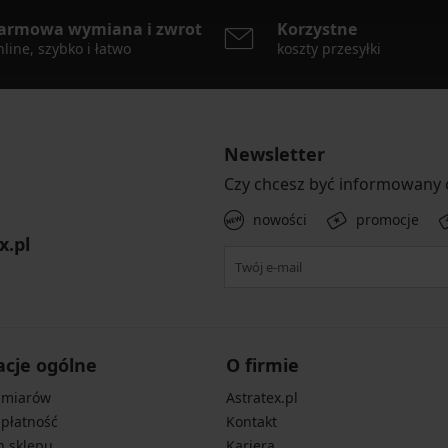
armowa wymiana i zwrot
Korzystne
line, szybko i łatwo
koszty przesyłki
Newsletter
Czy chcesz być informowany
nowości
promocje
x.pl
acje ogólne
O firmie
zmiarów
Astratex.pl
 płatność
Kontakt
n sklepu
Kariera