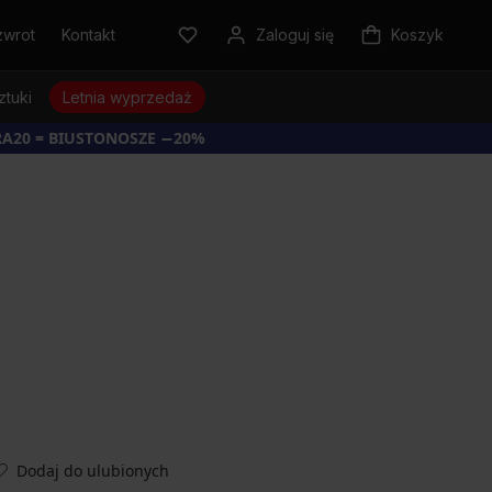
zwrot
Kontakt
Zaloguj się
Koszyk
ztuki
Letnia wyprzedaż
RA20 = BIUSTONOSZE −20%
Dodaj do ulubionych