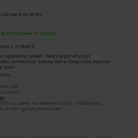
lub zwrot do 30 dni
z w Poniedziałek
10.08.
2026
IANA
O MARCE
isz największą radość, stwórz oryginalny bon
kończ zamówienie. Gotowy bon w eleganckiej kopercie
i dzień.
kupu.
erPL_200
92222476
ex
TEX a.s., adres: Na Maninách 315/4, 17000 Praha,
ia, e-mail: gpsr@astratex.com