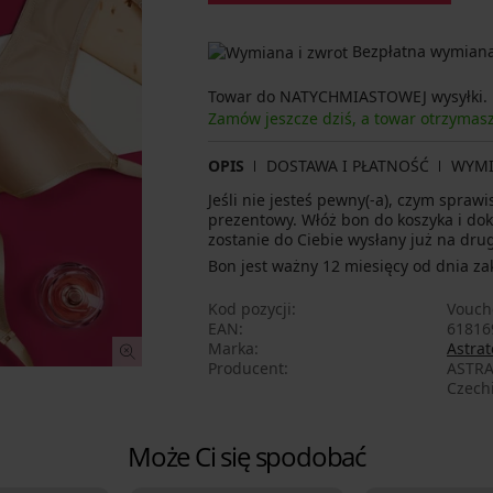
Bezpłatna wymiana 
Towar do NATYCHMIASTOWEJ wysyłki.
Zamów jeszcze dziś, a towar otrzymas
OPIS
DOSTAWA I PŁATNOŚĆ
WYM
Jeśli nie jesteś pewny(-a), czym spraw
prezentowy. Włóż bon do koszyka i do
zostanie do Ciebie wysłany już na drug
Bon jest ważny 12 miesięcy od dnia za
Kod pozycji
Vouch
EAN
61816
Marka
Astrat
Producent
ASTRA
Czech
Może Ci się spodobać