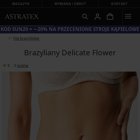
MAGAZYN
WYMIANA I ZWROT
KONTAKT
KOD SUN20 = −20% NA PRZECENIONE STROJE KĄPIELOWE
Figi brazylijskie
Brazyliany Delicate Flower
5
|
2
ocena