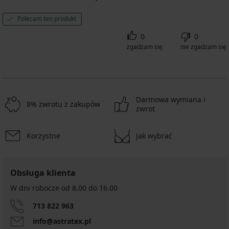
Polecam ten produkt
0
0
zgadzam się
nie zgadzam się
Darmowa wymiana i
8% zwrotu z zakupów
zwrot
Korzystne
Jak wybrać
Obsługa klienta
W dni robocze od 8.00 do 16.00
713 822 963
info@astratex.pl