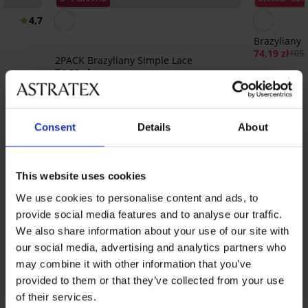
4,7
Brazyliany 
74,19 zł
105,
2PACK Brazyliany Simple Lace
74,99 zł
Z tej samej kolekcji
Pokaż
Consent
Details
About
This website uses cookies
We use cookies to personalise content and ads, to
provide social media features and to analyse our traffic.
We also share information about your use of our site with
our social media, advertising and analytics partners who
may combine it with other information that you’ve
provided to them or that they’ve collected from your use
of their services.