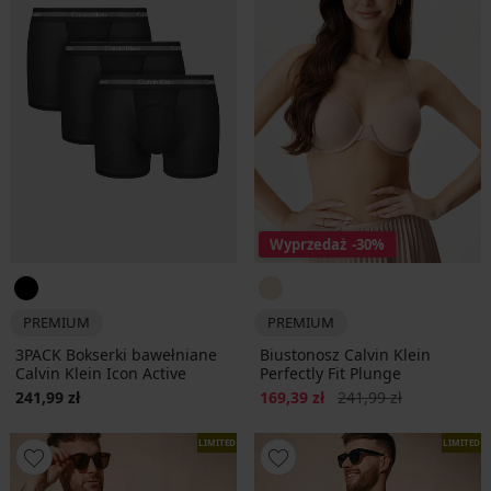
Wyprzedaż
-30%
PREMIUM
PREMIUM
3PACK Bokserki bawełniane
Biustonosz Calvin Klein
Calvin Klein Icon Active
Perfectly Fit Plunge
Zniżka
Pierwotna cena
241,99 zł
169,39 zł
241,99 zł
LIMITED
LIMITED