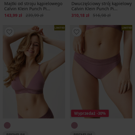
Majtki od stroju kąpielowego
Dwuczęściowy strój kąpielowy
Calvin Klein Punch Pi...
Calvin Klein Punch Pi...
Zniżka
Pierwotna cena
Zniżka
Pierwotna cena
143,99 zł
239,99 zł
310,18 zł
516,98 zł
LIMITED
LIMITED
Wyprzedaż
-30%
PREMIUM
PREMIUM