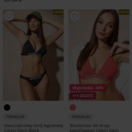
LIMITED
LIMITED
Wyprzedaż
-40%
1+1 GRATIS
PREMIUM
PREMIUM
Dwuczęściowy strój kąpielowy
Biustonosz od stroju
Calvin Klein Black
kąpielowego Calvin Klein