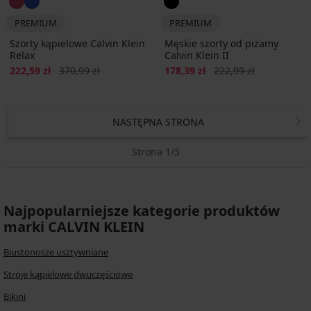
PREMIUM
PREMIUM
Szorty kąpielowe Calvin Klein
Męskie szorty od piżamy
Relax
Calvin Klein II
Zniżka
Pierwotna cena
Zniżka
Pierwotna cena
222,59 zł
370,99 zł
178,39 zł
222,99 zł
NASTĘPNA STRONA
Strona 1/3
Najpopularniejsze kategorie produktów
marki CALVIN KLEIN
Biustonosze usztywniane
Stroje kąpielowe dwuczęściowe
Bikini