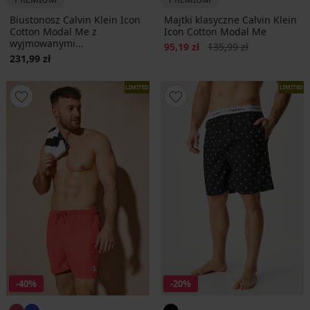
Biustonosz Calvin Klein Icon
Majtki klasyczne Calvin Klein
Cotton Modal Me z
Icon Cotton Modal Me
wyjmowanymi...
Zniżka
Pierwotna cena
95,19 zł
135,99 zł
231,99 zł
LIMITED
LIMITED
-40%
-20%