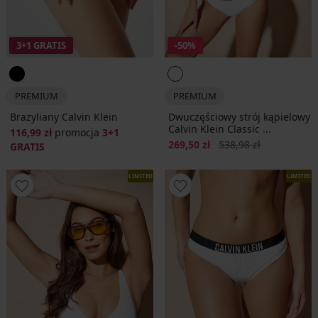
3+1 GRATIS
-50%
PREMIUM
PREMIUM
Brazyliany Calvin Klein
Dwuczęściowy strój kąpielowy
Calvin Klein Classic ...
116,99 zł
promocja
3+1
Zniżka
Pierwotna cena
269,50 zł
538,98 zł
GRATIS
LIMITED
LIMITED