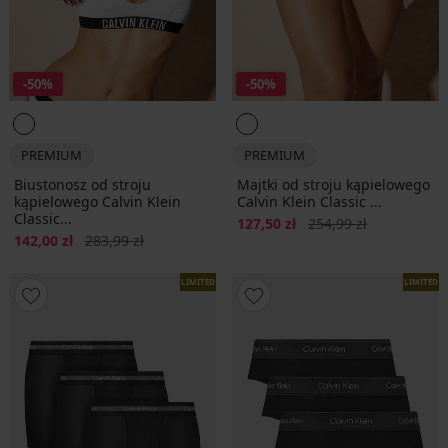
-50%
-50%
PREMIUM
PREMIUM
Biustonosz od stroju
Majtki od stroju kąpielowego
kąpielowego Calvin Klein
Calvin Klein Classic ...
Classic...
Zniżka
Pierwotna cena
127,50 zł
254,99 zł
Zniżka
Pierwotna cena
142,00 zł
283,99 zł
LIMITED
LIMITED