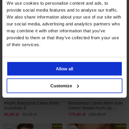
We use cookies to personalise content and ads, to
provide social media features and to analyse our traffic.
We also share information about your use of our site with
our social media, advertising and analytics partners who
may combine it with other information that you’ve
provided to them or that they’ve collected from your use
of their services.
Allow all
Wyprzedaż
-30%
Wyprzedaż
-30%
Customize
PREMIUM
PREMIUM
Majtki klasyczne Calvin Klein
Biustonosz Calvin Klein Icon
Invisibles II
Cotton Modal Push-Up ...
Zniżka
Pierwotna cena
Zniżka
Pierwotna cena
65,09 zł
92,99 zł
175,69 zł
250,99 zł
LIMITED
LIMITED