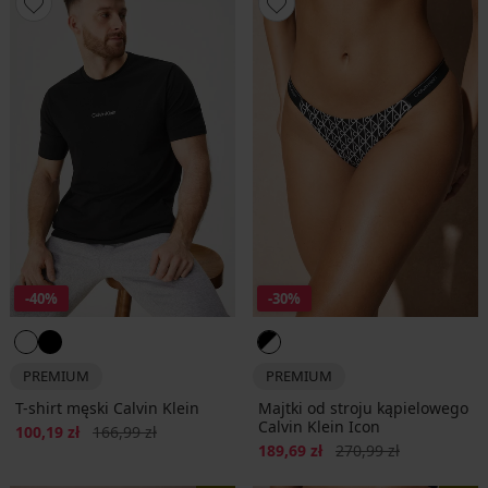
-40%
-30%
PREMIUM
PREMIUM
T-shirt męski Calvin Klein
Majtki od stroju kąpielowego
Calvin Klein Icon
Zniżka
Pierwotna cena
100,19 zł
166,99 zł
Zniżka
Pierwotna cena
189,69 zł
270,99 zł