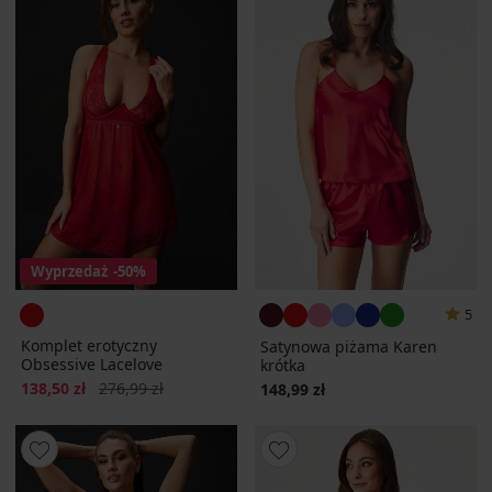
Wyprzedaż
-50%
5
Komplet erotyczny
Satynowa piżama Karen
Obsessive Lacelove
krótka
Zniżka
Pierwotna cena
138,50 zł
276,99 zł
148,99 zł