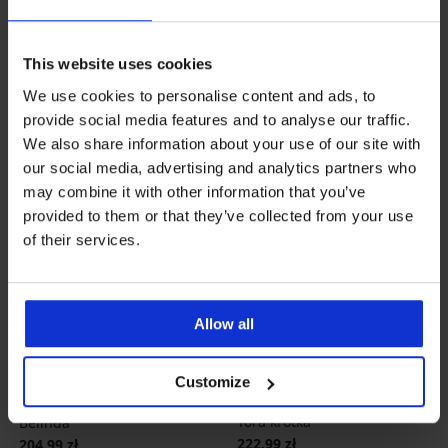
Zniżka
Pierwotna cena
250,50 zł
500,99 zł
This website uses cookies
We use cookies to personalise content and ads, to
provide social media features and to analyse our traffic.
We also share information about your use of our site with
our social media, advertising and analytics partners who
may combine it with other information that you’ve
provided to them or that they’ve collected from your use
of their services.
Allow all
5
Customize
Erotyczna koszulka nocna
Damska koszulka nocna
Tora krótka
Belinda
222,99 zł
204,99 zł