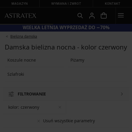
MAGAZYN
WYMIANA I ZWROT
KONTAKT
WIELKA LETNIA WYPRZEDAŻ DO −70%
Bielizna damska
Damska bielizna nocna - kolor czerwony
Koszule nocne
Piżamy
Szlafroki
FILTROWANIE
kolor:
czerwony
Usuń wszystkie parametry