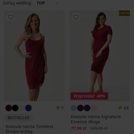
Sortuj według:
TOP
LIMITED
Wyprzedaż
-40%
5
4,8
Koszula nocna Signature
BESTSELLER
Essence długa
Koszula nocna Timeless
Zniżka
Pierwotna cena
77,99 zł
129,99 zł
Dream krótka