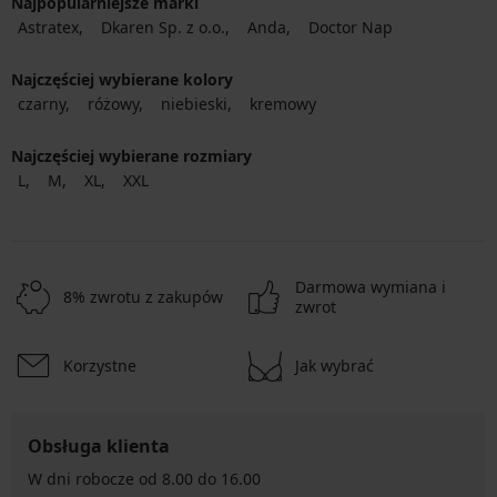
Najpopularniejsze marki
Astratex
Dkaren Sp. z o.o.
Anda
Doctor Nap
Najczęściej wybierane kolory
czarny
różowy
niebieski
kremowy
Najczęściej wybierane rozmiary
L
M
XL
XXL
Darmowa wymiana i
8% zwrotu z zakupów
zwrot
Korzystne
Jak wybrać
Obsługa klienta
W dni robocze od 8.00 do 16.00