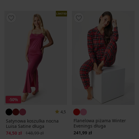
LIMITED
-50%
4,5
Flanelowa piżama Winter
Satynowa koszulka nocna
Evenings długa
Luisa Satine długa
Zniżka
Pierwotna cena
241,99 zł
74,50 zł
148,99 zł