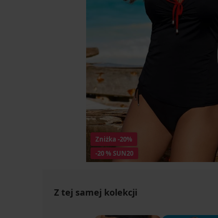
Zniżka
-20%
-20 % SUN20
Z tej samej kolekcji