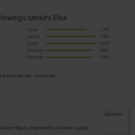
owego tankini Elsa
Cena
77%
Jakość
94%
Kolor
96%
Rozmiar
89%
Rozmiar
89%
 poradnika dot. rozmiarów
ściami figury. Odpowiedni na basen i plażę.