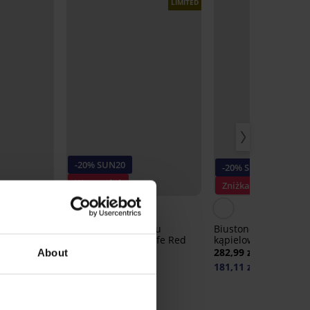
LIMITED
-20% SUN20
-20% SUN20
Wyprzedaż
Zniżka -20%
Zniżka -40%
ój
Biustonosz od stroju
Biustonosz od stroju
s
kąpielowego Tenerife Red
kąpielowego Black L
282,99 zł
282,99 zł
About
135,83 zł
181,11 zł
20
kod:
SUN20
kod:
SUN20