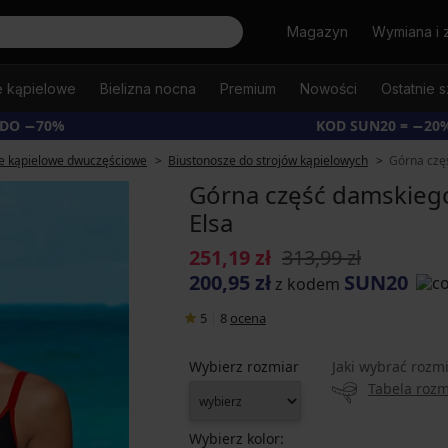
Szukaj
Magazyn
Wymiana i 
e kąpielowe
Bielizna nocna
Premium
Nowości
Ostatnie s
 DO −70%
KOD SUN20 = −20
je kąpielowe dwuczęściowe
Biustonosze do strojów kąpielowych
Górna czę
Górna część damskiego
Elsa
251,19 zł
313,99 zł
200,95 zł
SUN20
z kodem
5
|
8
ocena
Wybierz rozmiar
Jaki wybrać rozm
Tabela roz
Wybierz kolor: