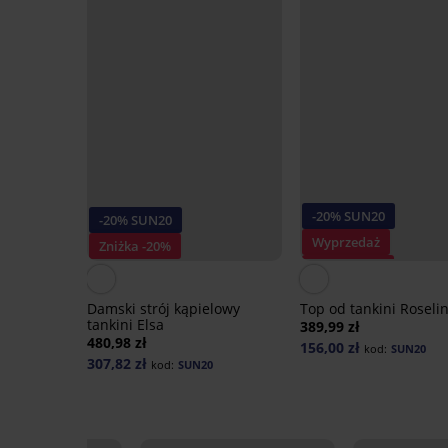
-20% SUN20
-20% SUN20
Wyprzedaż
Zniżka -20%
Zniżka -50%
Damski strój kąpielowy
Top od tankini Roseli
tankini Elsa
389,99 zł
480,98 zł
156,00 zł
kod:
SUN20
307,82 zł
kod:
SUN20