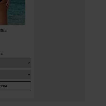
 Elsa
iar
ZYKA