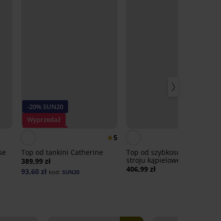
-20% SUN20
Wyprzedaż
Zniżka -70%
5
se
Top od tankini Catherine
Top od szybkoschnącego
stroju kąpielowego tankini
389,99 zł
Spacer Lara Gold
406,99 zł
93,60 zł
kod:
SUN20