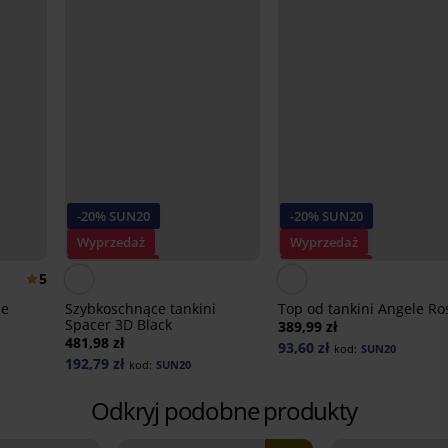
-20% SUN20
-20% SUN20
Wyprzedaż
Wyprzedaż
Zniżka -50%
Zniżka -70%
5
ne
Szybkoschnące tankini
Top od tankini Angele Ro
Spacer 3D Black
389,99 zł
481,98 zł
93,60 zł
kod:
SUN20
192,79 zł
kod:
SUN20
Odkryj podobne produkty