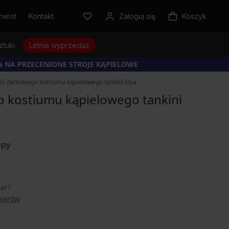
zwrot
Kontakt
Zaloguj się
Koszyk
ztuki
Letnia wyprzedaż
% NA PRZECENIONE STROJE KĄPIELOWE
ść damskiego kostiumu kąpielowego tankini Elsa
 kostiumu kąpielowego tankini
iar?
miarów