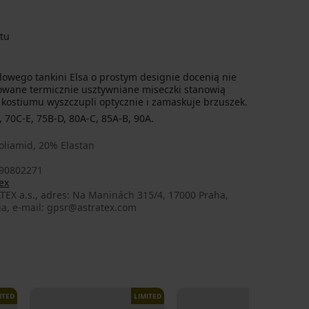
tu
owego tankini Elsa o prostym designie docenią nie
mowane termicznie usztywniane miseczki stanowią
j kostiumu wyszczupli optycznie i zamaskuje brzuszek.
 70C-E, 75B-D, 80A-C, 85A-B, 90A.
oliamid, 20% Elastan
90802271
ex
TEX a.s., adres: Na Maninách 315/4, 17000 Praha,
ia, e-mail: gpsr@astratex.com
ITED
LIMITED