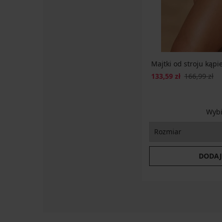
SUN20
Majtki od stroju kąpi
133,59 zł
166,99 zł
Wybi
DODAJ