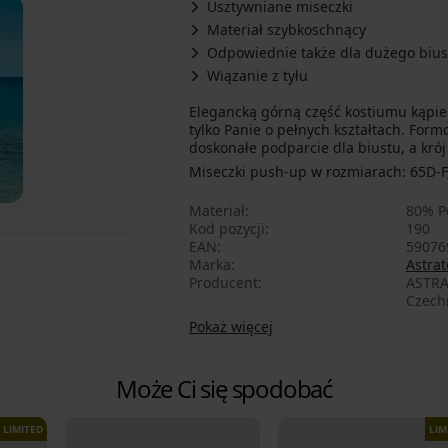
Usztywniane miseczki
Materiał szybkoschnący
Odpowiednie także dla dużego bius
Wiązanie z tyłu
Elegancką górną część kostiumu kąpiel
tylko Panie o pełnych kształtach. For
doskonałe podparcie dla biustu, a kró
Miseczki push-up w rozmiarach: 65D-F,
Materiał
80% P
Kod pozycji
190
EAN
59076
Marka
Astrat
Producent
ASTRA
Czech
Pokaż więcej
Może Ci się spodobać
LIMITED
LIM