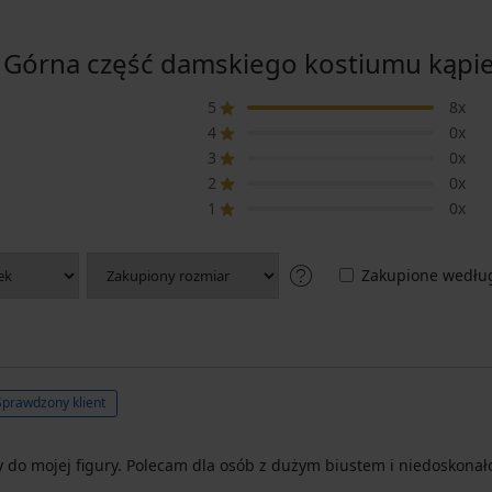
rna część damskiego kostiumu kąpiel
5
8x
4
0x
3
0x
2
0x
1
0x
Zakupione według
Sprawdzony klient
 do mojej figury. Polecam dla osób z dużym biustem i niedoskonało