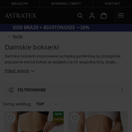
MAGAZYN
WYMIANA I ZWROT
KONTAKT
KOD BRA20 = BIUSTONOSZE −20%
Majtki
Damskie bokserki
Damskie bokserki inspirowane są męską garderobą.Są szczególnie
popularne wśród kobiet ze względu na ich wygodny krój, dzięki
któremu nie wpijają się w delikatną skórę. Bokserki damskie są
Pokaż więcej
dostępne zarówno w wersji sportowej, jak i koronkowej lub siatkowej.
Wersję z wydłużonymi nogawkami można nosić pod spódnicą, dzięki
czemu uda nie ocierają się o siebie, a model z wysokim stanem
FILTROWANIE
przyjemnie zakryje i lekko podeprze ciążowy brzuszek.
Sortuj według:
TOP
NEW
LIMITED