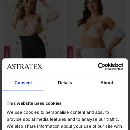
3+1 GRATIS
3+1 GRATIS
Consent
Details
About
5
Bokserki wyszczuplające
Majtki wyszczuplające Ela
Laser Cut Exclusive z
68,99 zł
promocja
3+1
wysokim...
This website uses cookies
GRATIS
185,99 zł
promocja
3+1
We use cookies to personalise content and ads, to
GRATIS
provide social media features and to analyse our traffic.
We also share information about your use of our site with