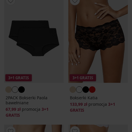
3+1 GRATIS
3+1 GRATIS
2PACK Bokserki Paola
Bokserki Katia
bawełniane
133,99 zł
promocja
3+1
67,99 zł
promocja
3+1
GRATIS
GRATIS