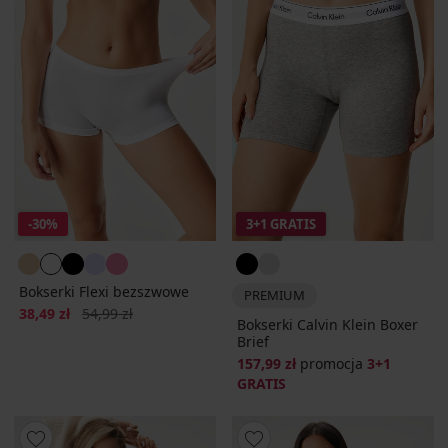
-30%
3+1 GRATIS
Bokserki Flexi bezszwowe
PREMIUM
Zniżka
Pierwotna cena
38,49 zł
54,99 zł
Bokserki Calvin Klein Boxer
Brief
157,99 zł
promocja
3+1
GRATIS