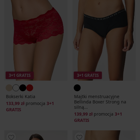
3+1 GRATIS
3+1 GRATIS
Bokserki Katia
Majtki menstruacyjne
Bellinda Boxer Strong na
133,99 zł
promocja
3+1
silną...
GRATIS
139,99 zł
promocja
3+1
GRATIS