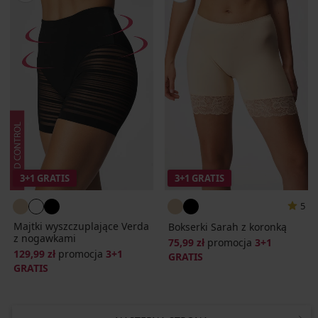
3+1 GRATIS
3+1 GRATIS
5
Majtki wyszczuplające Verda
Bokserki Sarah z koronką
z nogawkami
75,99 zł
promocja
3+1
129,99 zł
promocja
3+1
GRATIS
GRATIS