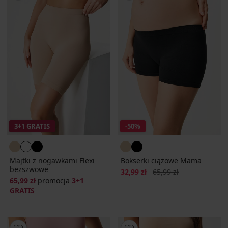
3+1 GRATIS
-50%
Majtki z nogawkami Flexi
Bokserki ciążowe Mama
bezszwowe
Zniżka
Pierwotna cena
32,99 zł
65,99 zł
65,99 zł
promocja
3+1
GRATIS