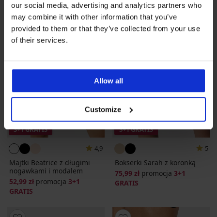
our social media, advertising and analytics partners who
may combine it with other information that you’ve
provided to them or that they’ve collected from your use
of their services.
Allow all
Customize
3+1 GRATIS
3+1 GRATIS
4,9
5
Majtki Beatrice z długimi
Bokserki Sarah z koronką
nogawkami i modalem
75,99 zł
promocja
3+1
52,99 zł
promocja
3+1
GRATIS
GRATIS