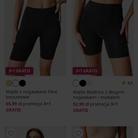
3+1 GRATIS
3+1 GRATIS
4,9
Majtki z nogawkami Flexi
Majtki Beatrice z długimi
bezszwowe
nogawkami i modalem
65,99 zł
promocja
3+1
52,99 zł
promocja
3+1
GRATIS
GRATIS