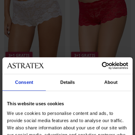
3+1 GRATIS
3+1 GRATIS
Bokserki Katia
Bokserki Katia
133,99 zł
promocja
3+1
133,99 zł
promocja
3+1
Consent
Details
About
GRATIS
GRATIS
This website uses cookies
We use cookies to personalise content and ads, to
provide social media features and to analyse our traffic.
We also share information about your use of our site with
our social media, advertising and analytics partners who