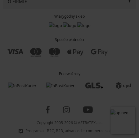
O FIRMIE
Wiarygodny sklep
Sposób płatności
Przewoźnicy
Copyright 2005-2026 © ASTRATEX a.s.
Programia - B2C, B2B, advanced e-commerce solutions