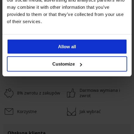
may combine it with other information that you’ve
Najpopularniejsze marki
provided to them or that they’ve collected from your use
Astratex
Jadea
Babell
Julimex
of their services.
Najczęściej wybierane kolory
beżowy
czarny
biały
pomarańczowy
Allow all
Najczęściej wybierane rozmiary
L
XL
M
XXL
Customize
Darmowa wymiana i
8% zwrotu z zakupów
zwrot
Korzystne
Jak wybrać
Obsługa klienta