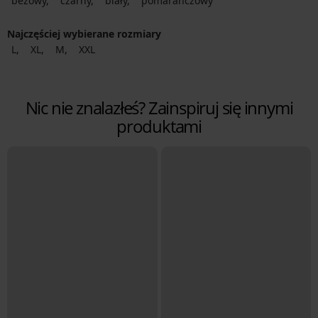
beżowy
czarny
biały
pomarańczowy
Najczęściej wybierane rozmiary
L
XL
M
XXL
Nic nie znalazłeś? Zainspiruj się innymi
produktami