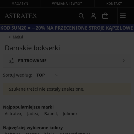
MAGAZYN
WYMIANA I ZWROT
KONTAKT
KOD SUN20 = −20% NA PRZECENIONE STROJE KĄPIELOWE
Majtki
Damskie bokserki
FILTROWANIE
Sortuj według:
TOP
Szukane treści nie zostały znalezione.
Najpopularniejsze marki
Astratex
Jadea
Babell
Julimex
Najczęściej wybierane kolory