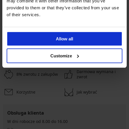
may combine it with other information that you’ve
provided to them or that they’ve collected from your use
Zniżka -50%
Bestseller
of their services.
5
4,9
Biustonosz usztywniany Soft
Biustonosz usztywniany
Lace II bez fiszbin
Simplicity T-Shirt Bra
83,50 zł
92,99 zł
166,99 zł
Allow all
POKAŻ WIĘCEJ PRODUKTÓW
Customize
Darmowa wymiana i
8% zwrotu z zakupów
zwrot
Korzystne
Jak wybrać
Obsługa klienta
W dni robocze od 8.00 do 16.00