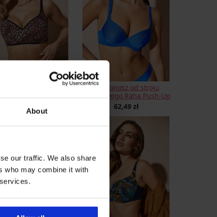
ustonosz od stroju
Biustonosz od stroju
elowego Desert Gold
kąpielowego Raha Push-Up
193,89 zł
62,49 zł
About
se our traffic. We also share
ers who may combine it with
 services.