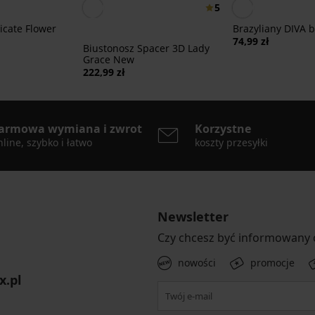
5
icate Flower
Brazyliany DIVA b
74,99 zł
Biustonosz Spacer 3D Lady
Grace New
222,99 zł
armowa wymiana i zwrot
Korzystne
line, szybko i łatwo
koszty przesyłki
Newsletter
Czy chcesz być informowany
nowości
promocje
x.pl