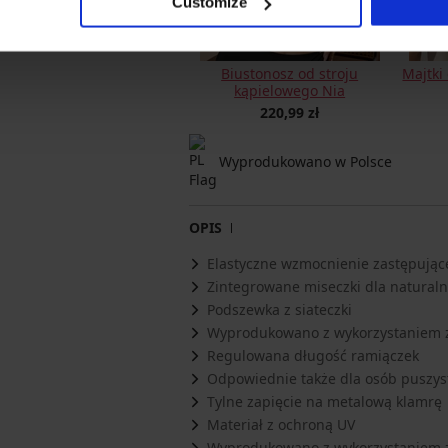
Customize
Biustonosz od stroju
Majtki
kąpielowego Nia
220,99 zł
Wyprodukowano w Polsce
OPIS
Elastyczne wzmocnienie zastępujące
Zintegrowane miseczki dla naturaln
Podszewka z siateczki
Wyprodukowano z wykorzystaniem z
Regulowana długość ramiączek
Odpowiednie także dla osób puszys
Tylne zapięcie na metalową klamrę
Materiał z ochroną UV
Wyprodukowano z wykorzystaniem z