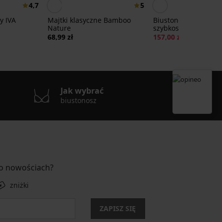
4,7
5
y IVA
Majtki klasyczne Bamboo
Biustonosz od
Nature
szybkoschnącego str
kąpielowego Spacer
68,99 zł
157,00 zł
313,99 zł
Flowerkiss
Jak wybrać
biustonosz
 o nowościach?
zniżki
ZAPISZ SIĘ