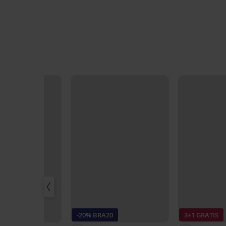
20
-20% BRA20
3+1 GRATIS