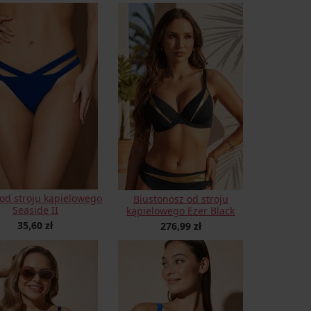
 od stroju kąpielowego
Biustonosz od stroju
Seaside II
kąpielowego Ezer Black
35,60 zł
276,99 zł