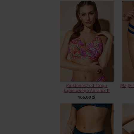
Biustonosz od stroju
Majtki
kąpielowego Auralux II
166,00 zł