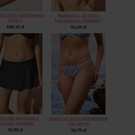
 od stroju kąpielowego
Biustonosz od stroju
Milos I
kąpielowego Glowtide I
100,19 zł
54,99 zł
dniczka kąpielowa z
Majtki od stroju kąpielowego
szytymi majtkami
Cap Ferrat
74,99 zł
29,70 zł