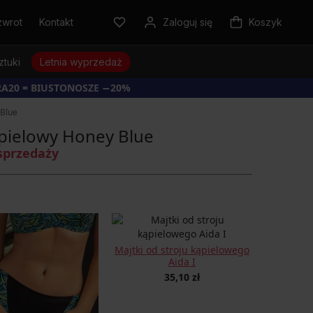
zwrot
Kontakt
Zaloguj się
Koszyk
ztuki
Letnia wyprzedaż
RA20 = BIUSTONOSZE −20%
 Blue
pielowy Honey Blue
sprzedaży
Majtki od stroju kąpielowego
Aida I
35,10 zł