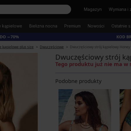
Szukaj
Magazyn
Wymiana i 
e kąpielowe
Bielizna nocna
Premium
Nowości
Ostatnie s
 DO −70%
KOD B
e kąpielowe plus size
Dwuczęściowe
Dwuczęściowy strój kąpielowy Honey
Dwuczęściowy strój ką
Tego produktu już nie ma w 
Podobne produkty