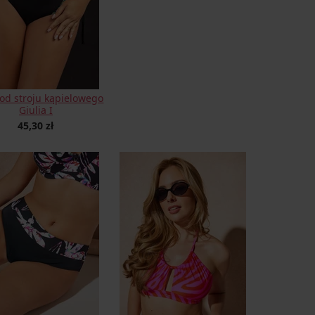
 od stroju kąpielowego
Giulia I
45,30 zł