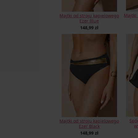
Majtki
Majtki od stroju kąpielowego
Ezer Blue
148,99 zł
Spó
Majtki od stroju kąpielowego
w
Ezer Black
148,99 zł