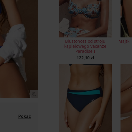
Biustonosz od stroju
Majtki
kąpielowego Vacanze
Paradise I
122,10 zł
Pokaż