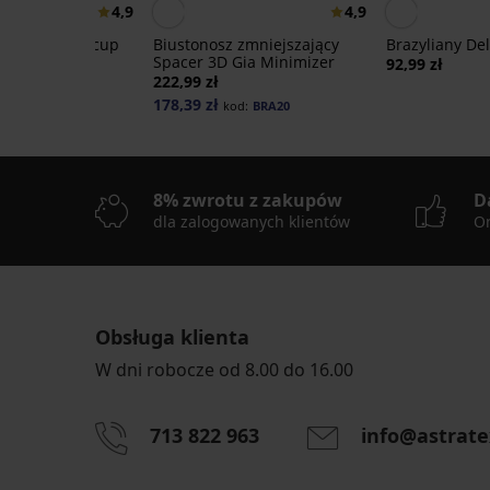
4,9
4,9
 Spacer Flexicup
Biustonosz zmniejszający
Brazyliany Del
h II
Spacer 3D Gia Minimizer
92,99 zł
222,99 zł
178,39 zł
od:
BRA20
kod:
BRA20
8% zwrotu z zakupów
D
dla zalogowanych klientów
On
Obsługa klienta
W dni robocze od 8.00 do 16.00
713 822 963
info@astrate