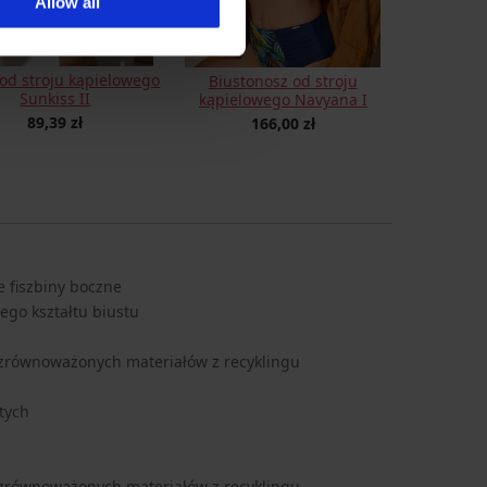
Allow all
 od stroju kąpielowego
Biustonosz od stroju
Sunkiss II
kąpielowego Navyana I
89,39 zł
166,00 zł
 fiszbiny boczne
ego kształtu biustu
równoważonych materiałów z recyklingu
tych
równoważonych materiałów z recyklingu