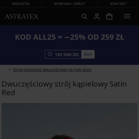
MAGAZYN
WYMIANA I ZWROT
KONTAKT
KOD ALL25 = −25% OD 259 ZŁ
KUP
12
H
50
M
25
S
Stroje kąpielowe dwuczęściowe na mały biust
Dwuczęściowy strój kąpielowy Satin
Red