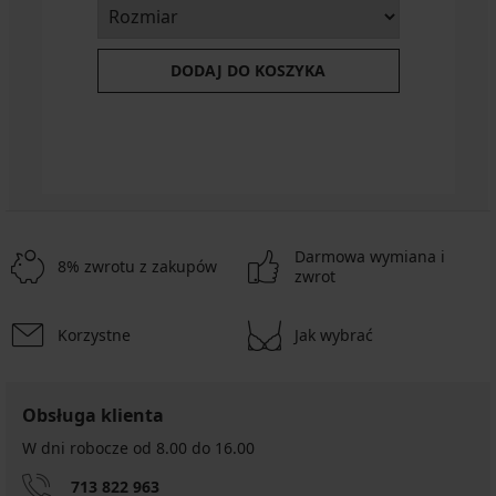
DODAJ DO KOSZYKA
Darmowa wymiana i
8% zwrotu z zakupów
zwrot
Korzystne
Jak wybrać
Obsługa klienta
W dni robocze od 8.00 do 16.00
713 822 963