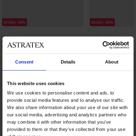
Zniżka -30%
Zniżka -50%
Dwuczęściowy strój kąpielowy Satin Red
Biustonosz od stroju k
I
Red
129,48 zł
61,49 zł
184,98 zł
122,99 zł
Consent
Details
About
Odkryj podobne produkty
This website uses cookies
LIMITED
LIMITED
We use cookies to personalise content and ads, to
provide social media features and to analyse our traffic.
We also share information about your use of our site with
our social media, advertising and analytics partners who
may combine it with other information that you’ve
provided to them or that they’ve collected from your use