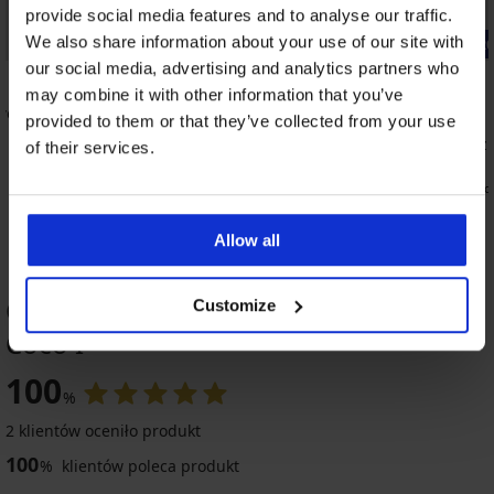
3+1 GRATIS
provide social media features and to analyse our traffic.
We also share information about your use of our site with
Bestseller
-20% BRA2
our social media, advertising and analytics partners who
5
4,7
may combine it with other information that you’ve
wer
Majtki wyszczuplające Simple Push-Up z
provided to them or that they’ve collected from your use
wysokim stanem
Biustonosz
of their services.
74,99 zł
157,99 zł
126,39 zł
ko
Allow all
OCENA PRODUKTU Majtki brazylijskie
Customize
Coco I
100
%
2 klientów oceniło produkt
100
%
klientów poleca produkt