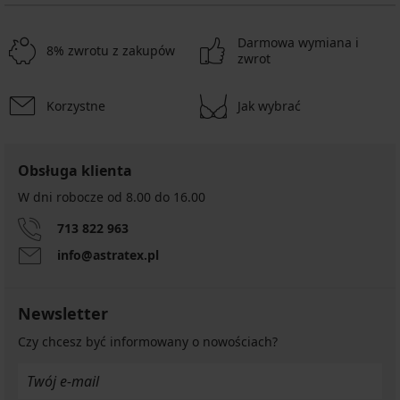
Darmowa wymiana i
8% zwrotu z zakupów
zwrot
Korzystne
Jak wybrać
Obsługa klienta
W dni robocze od 8.00 do 16.00
713 822 963
info@astratex.pl
Newsletter
Czy chcesz być informowany o nowościach?