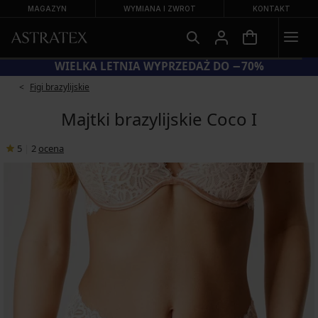
MAGAZYN
WYMIANA I ZWROT
KONTAKT
KOD BRA20 = BIUSTONOSZE −20%
W
Figi brazylijskie
Majtki brazylijskie Coco I
5
|
2
ocena