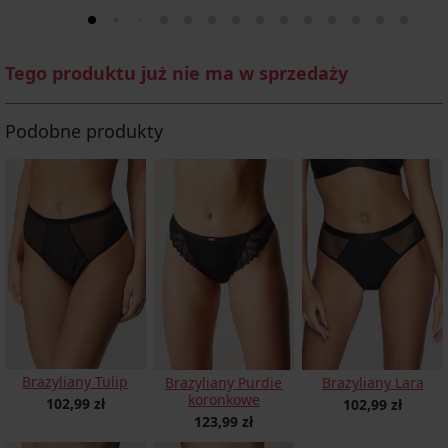
Tego produktu już nie ma w sprzedaży
Podobne produkty
Brazyliany Tulip
Brazyliany Purdie
Brazyliany Lara
koronkowe
102,99 zł
102,99 zł
123,99 zł