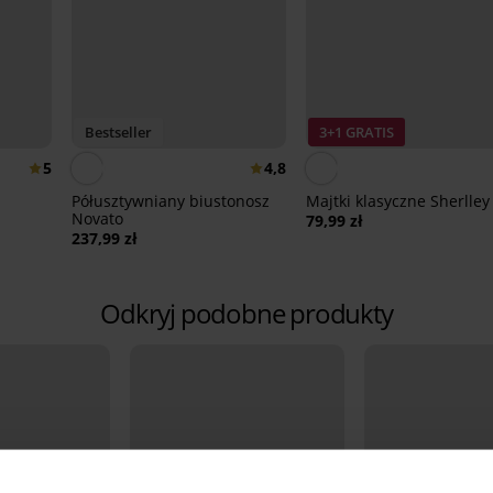
Bestseller
3+1 GRATIS
5
4,8
Półusztywniany biustonosz
Majtki klasyczne Sherlley
Novato
79,99 zł
237,99 zł
Odkryj podobne produkty