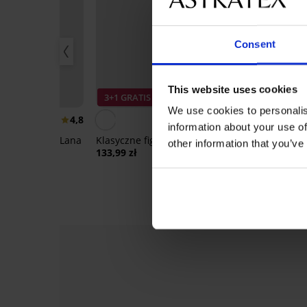
Consent
This website uses cookies
IS
3+1 GRATIS
3+1 GRATIS
We use cookies to personalis
4,8
5
information about your use of
ki klasyczne Lana
Klasyczne figi Luisse
Majtki klasycz
other information that you’ve
onkowe
wysokim sta
133,99 zł
128,99 zł