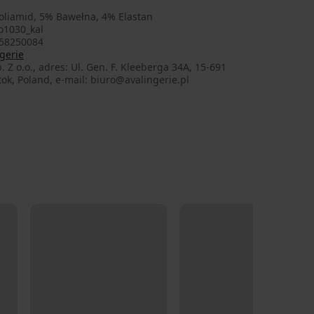
oliamid, 5% Bawełna, 4% Elastan
o1030_kal
58250084
gerie
. Z o.o., adres: Ul. Gen. F. Kleeberga 34A, 15-691
tok, Poland, e-mail: biuro@avalingerie.pl