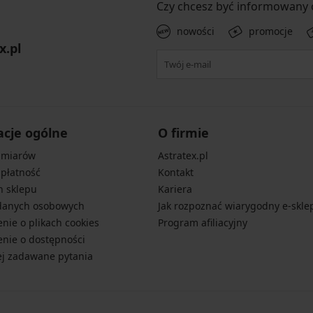
Czy chcesz być informowany
nowości
promocje
x.pl
acje ogólne
O firmie
zmiarów
Astratex.pl
 płatność
Kontakt
n sklepu
Kariera
danych osobowych
Jak rozpoznać wiarygodny e-skle
nie o plikach cookies
Program afiliacyjny
nie o dostępności
ej zadawane pytania