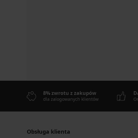
8% zwrotu z zakupów
D
dla zalogowanych klientów
On
Obsługa klienta