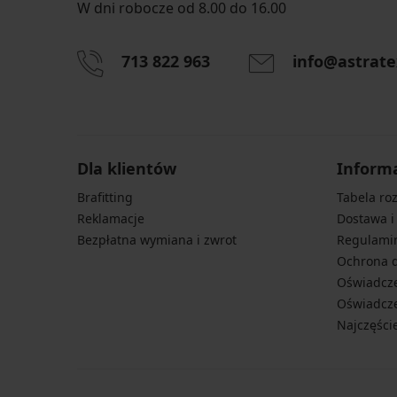
W dni robocze od 8.00 do 16.00
713 822 963
info@astrate
Dla klientów
Inform
Brafitting
Tabela ro
Reklamacje
Dostawa i
Bezpłatna wymiana i zwrot
Regulami
Ochrona 
Oświadcze
Oświadcze
Najczęści