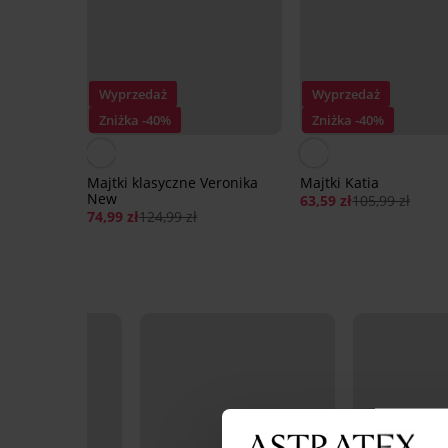
Wyprzedaż
Wyprzedaż
Zniżka -40%
Zniżka -40%
Majtki klasyczne Veronika
Majtki Katia
New
63,59 zł
105,99 zł
74,99 zł
124,99 zł