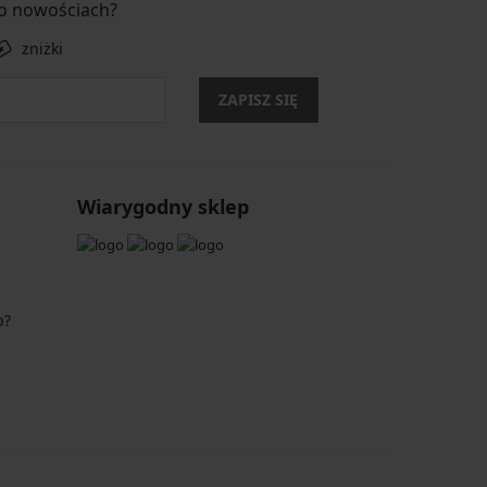
 o nowościach?
zniżki
ZAPISZ SIĘ
Wiarygodny sklep
p?