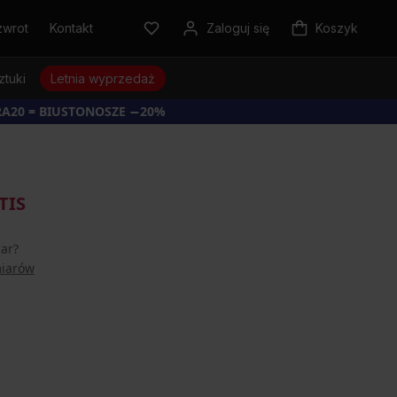
zwrot
Kontakt
Zaloguj się
Koszyk
ztuki
Letnia wyprzedaż
RA20 = BIUSTONOSZE −20%
TIS
iar?
miarów