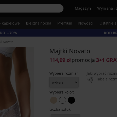
Szukaj
Magazyn
Wymiana i 
e kąpielowe
Bielizna nocna
Premium
Nowości
Ostatnie s
 DO −70%
KOD B
ki Novato
Majtki Novato
114,99 zł
promocja
3+1 GRA
Wybierz rozmiar
Jaki wybrać rozm
Tabela roz
Wybierz kolor:
Liczba sztuk: