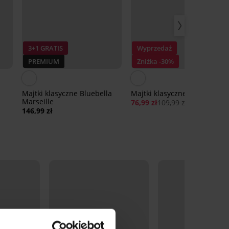
3+1 GRATIS
Wyprzedaż
PREMIUM
Zniżka -30%
Majtki klasyczne Bluebella
Majtki klasyczne Amber I
Marseille
76,99 zł
109,99 zł
146,99 zł