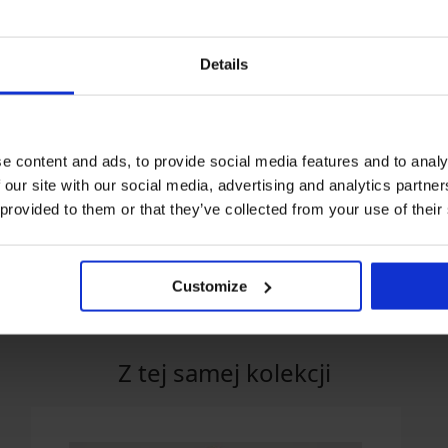
Details
Wyprzedaż
PREMIUM
3+1 GRATIS
e content and ads, to provide social media features and to analy
Zniżka -50%
5
4,4
 our site with our social media, advertising and analytics partn
ne Millie z
Majtki wyszczuplające Iga
Majtki klasyczne 
 provided to them or that they’ve collected from your use of their
nem
Intense
z wysokim stane
129,99 zł
99,50 zł
198,99 zł
Customize
Z tej samej kolekcji