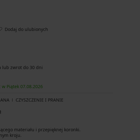
Dodaj do ulubionych
lub zwrot do 30 dni
z w Piątek
07.08.
2026
IANA
CZYSZCZENIE I PRANIE
ą
ącego materiału i przepięknej koronki.
znym kroju.