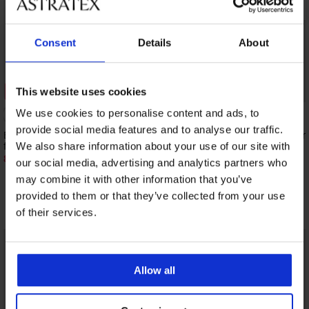
Consent
Details
About
Zniżka -50%
Bestseller
This website uses cookies
We use cookies to personalise content and ads, to
5
provide social media features and to analyse our traffic.
Biustonosz usztywniany Soft Lace II bez
Biustonosz usztywnian
fiszbin
Bardot
We also share information about your use of our site with
83,50 zł
241,99 zł
166,99 zł
our social media, advertising and analytics partners who
may combine it with other information that you’ve
provided to them or that they’ve collected from your use
Odkryj podobne produkty
of their services.
LIMITED
LIMITED
Allow all