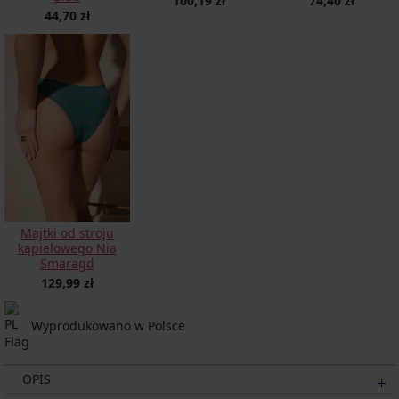
100,19 zł
74,40 zł
44,70 zł
Majtki od stroju
kąpielowego Nia
Smaragd
129,99 zł
Wyprodukowano w Polsce
OPIS