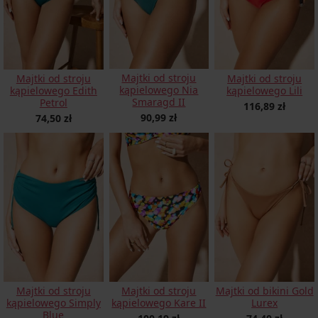
Majtki od stroju
Majtki od stroju
Majtki od stroju
kąpielowego Nia
kąpielowego Edith
kąpielowego Lili
Smaragd II
Petrol
116,89 zł
90,99 zł
74,50 zł
Majtki od stroju
Majtki od bikini Gold
Majtki od stroju
kąpielowego Kare II
Lurex
kąpielowego Simply
Blue