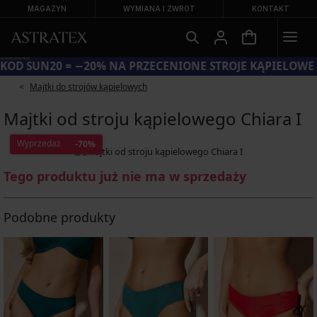
MAGAZYN
WYMIANA I ZWROT
KONTAKT
KOD SUN20 = −20% NA PRZECENIONE STROJE KĄPIELOWE
Majtki do strojów kąpielowych
Majtki od stroju kąpielowego Chiara I
Wyprzedaż
-70%
Tego produktu już nie ma w sprzedaży
Podobne produkty