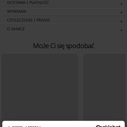
DOSTAWA I PŁATNOŚĆ
WYMIANA
CZYSZCZENIE I PRANIE
O MARCE
Może Ci się spodobać