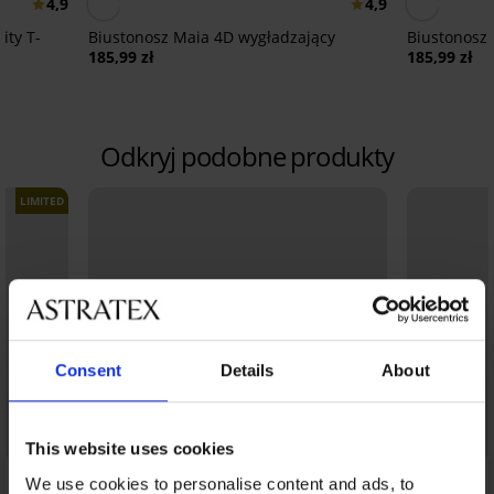
4,9
4,9
ity T-
Biustonosz Maia 4D wygładzający
Biustonosz 
185,99 zł
185,99 zł
Odkryj podobne produkty
LIMITED
Consent
Details
About
This website uses cookies
We use cookies to personalise content and ads, to