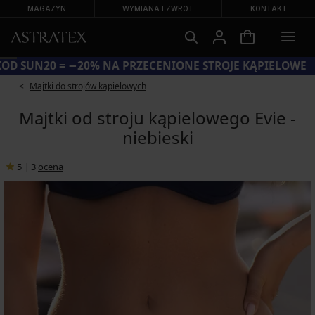
MAGAZYN
WYMIANA I ZWROT
KONTAKT
KOD SUN20 = −20% NA PRZECENIONE STROJE KĄPIELOWE
Majtki do strojów kąpielowych
Majtki od stroju kąpielowego Evie -
niebieski
5
|
3
ocena