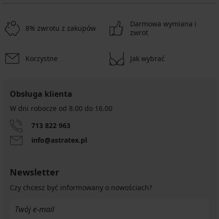
Darmowa wymiana i
8% zwrotu z zakupów
zwrot
Korzystne
Jak wybrać
Obsługa klienta
W dni robocze od 8.00 do 16.00
713 822 963
info@astratex.pl
Newsletter
Czy chcesz być informowany o nowościach?