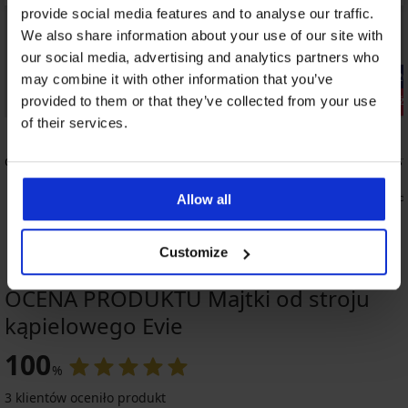
provide social media features and to analyse our traffic.
We also share information about your use of our site with
our social media, advertising and analytics partners who
-20% SUN20
-20% SUN2
may combine it with other information that you’ve
Wyprzedaż
Wyprzedaż
provided to them or that they’ve collected from your use
of their services.
Zniżka -70%
Zniżka -70%
5
5
Andrea
Majtki od stroju kąpielowego Deborah III
Majtki od s
148,99 zł
172,99 zł
35,76 zł
41,52 zł
kod:
SUN20
kod:
Allow all
Customize
OCENA PRODUKTU Majtki od stroju
kąpielowego Evie
Wyprzedaż
Wyprzedaż
Wyprzedaż
Wyprzedaż
-50%
-60%
-70%
-70%
-20 % SUN20
-20 % SUN20
-20 % SUN20
-20 % SUN20
ED
IMITED
100
%
5
5
5
3 klientów oceniło produkt
Majtki
Majtki
Majtki