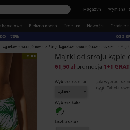
Szukaj
Magazyn
Wymiana i 
e kąpielowe
Bielizna nocna
Premium
Nowości
Ostatnie s
 DO −70%
KOD B
je kąpielowe dwuczęściowe
Stroje kąpielowe dwuczęściowe plus size
Majtki
Majtki od stroju kąpie
LIMITED
61,50 zł
promocja
1+1 GRAT
Wybierz rozmiar
Jaki wybrać rozm
Tabela roz
Wybierz kolor:
Liczba sztuk: