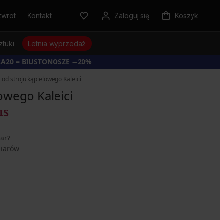
zwrot
Kontakt
Zaloguj się
Koszyk
ztuki
Letnia wyprzedaż
RA20 = BIUSTONOSZE −20%
 od stroju kąpielowego Kaleici
lowego Kaleici
IS
iar?
miarów