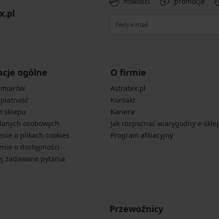
nowości
promocje
x.pl
acje ogólne
O firmie
zmiarów
Astratex.pl
 płatność
Kontakt
n sklepu
Kariera
danych osobowych
Jak rozpoznać wiarygodny e-skle
nie o plikach cookies
Program afiliacyjny
nie o dostępności
ej zadawane pytania
Przewoźnicy