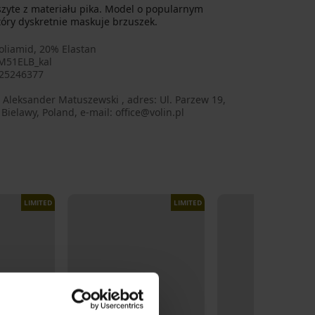
uszyte z materiału pika. Model o popularnym
óry dyskretnie maskuje brzuszek.
oliamid, 20% Elastan
M51ELB_kal
25246377
Aleksander Matuszewski , adres: Ul. Parzew 19,
Bielawy, Poland, e-mail: office@volin.pl
LIMITED
LIMITED