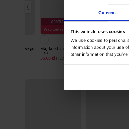
Consent
IS
1+1 GRATIS
1+1 GRATIS
ż
Wyprzedaż
Wyprzedaż
This website uses cookies
0%
Zniżka -70%
Zniżka -70%
5
We use cookies to personalis
information about your use of
stroju kąpielowego
Majtki od stroju kąpielowego
Majtki od str
Sira
Lara Pink
other information that you’ve
,99 zł
36,00 zł
119,99 zł
55,80 zł
185,99
LIMITED