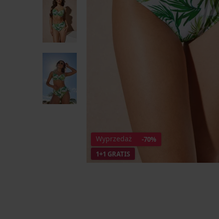
Wyprzedaż
-70%
1+1 GRATIS