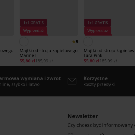
1+1 GRATIS
1+1 GRATIS
Wyprzedaż
Wyprzedaż
Zniżka -70%
Zniżka -70%
5
elowego
Majtki od stroju kąpielowego
Majtki od stroju kąpielo
Marine I
Lara Pink
55,80 zł
185,99 zł
55,80 zł
185,99 zł
armowa wymiana i zwrot
Korzystne
line, szybko i łatwo
koszty przesyłki
Newsletter
Czy chcesz być informowany