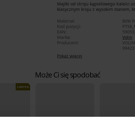
Majtki od stroju kąpielowego Kaleici 
klasycznym kroju z wysokim stanem, kt
Materiał
80% P
Kod pozycji
P758_
EAN
59053
Marka
Volin
Producent
VOLIN 
99423 
Pokaż więcej
Może Ci się spodobać
LIMITED