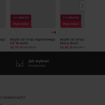
1+1 GRATIS
1+1 GRATIS
Wyprzedaż
Wyprzedaż
Zniżka -70%
Zniżka -70%
4
wego
Majtki od stroju kąpielowego
Majtki od stroju kąpielowego
Elif Bralette
Mona Black
50,10 zł
166,99 zł
55,80 zł
185,99 zł
Jak wybrać
biustonosz
 o nowościach?