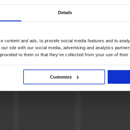
Details
1+1 GRATIS
1+1 GRATIS
Wyprzedaż
Wyprzedaż
Zniżka -70%
Zniżka -70%
5
e content and ads, to provide social media features and to analy
 our site with our social media, advertising and analytics partn
oju kąpielowego
Biustonosz od stroju
Majtki od stroju 
kąpielowego Splash Blue
Miquela
 provided to them or that they’ve collected from your use of their
 zł
92,10 zł
306,99 zł
33,60 zł
111,99 zł
Odkryj podobne produkty
Customize
LIMITED
LIMITED
LIM