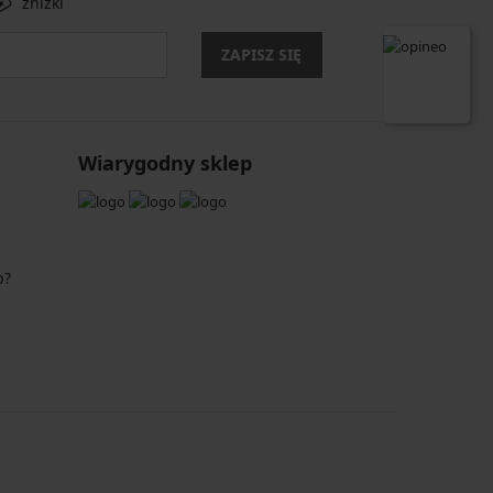
zniżki
ZAPISZ SIĘ
Wiarygodny sklep
p?