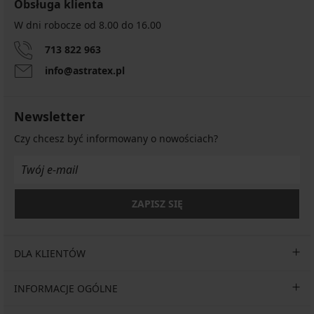
Obsługa klienta
Majtki
Majtki
od
od
W dni robocze od 8.00 do 16.00
stroju
dwustronnego
kąpielowego
stroju
713 822 963
Lucia
kąpielowego
info@astratex.pl
Noir
Nala
2
166,99
w...
zł
37,49
Newsletter
133,59
zł
zł
Czy chcesz być informowany o nowościach?
74,99
kod
zł
GET20
29,99
zł
kod
ZAPISZ SIĘ
GET20
DLA KLIENTÓW
INFORMACJE OGÓLNE