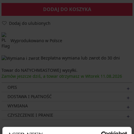
DODAJ DO KOSZYKA
Dodaj do ulubionych
Wyprodukowano w Polsce
Bezpłatna wymiana lub zwrot do 30 dni
Towar do NATYCHMIASTOWEJ wysyłki.
Zamów jeszcze dziś, a towar otrzymasz w Wtorek
11.08.
2026
OPIS
DOSTAWA I PŁATNOŚĆ
WYMIANA
CZYSZCZENIE I PRANIE
Może Ci się spodobać