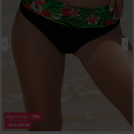
Wyprzedaż
-70%
-20 % GET20