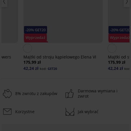
-20% GET20
-20% GET20
Wyprzedaż
Wyprzedaż
Zniżka -70%
Zniżka -70
lowers
Majtki od stroju kąpielowego Elena VI
Majtki od s
175,99 zł
175,99 zł
42,24 zł
42,24 zł
kod:
GET20
kod
Darmowa wymiana i
8% zwrotu z zakupów
zwrot
Wyprzedaż
-50%
Korzystne
Jak wybrać
-20 % GET20
-20 % GET20
ED
ITED