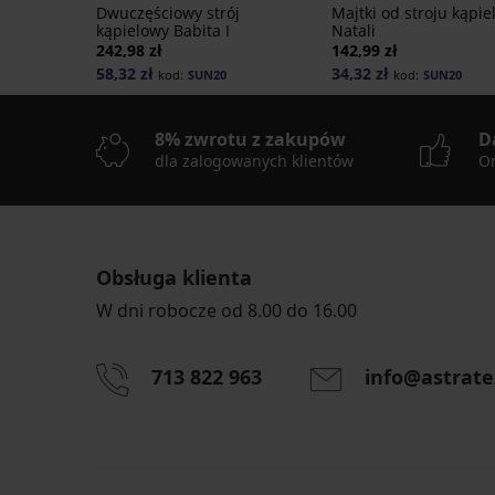
Dwuczęściowy strój
Majtki od stroju kąpi
kąpielowy Babita I
Natali
242,98 zł
142,99 zł
58,32 zł
34,32 zł
kod:
SUN20
kod:
SUN20
8% zwrotu z zakupów
D
dla zalogowanych klientów
On
Obsługa klienta
W dni robocze od 8.00 do 16.00
713 822 963
info@astrate