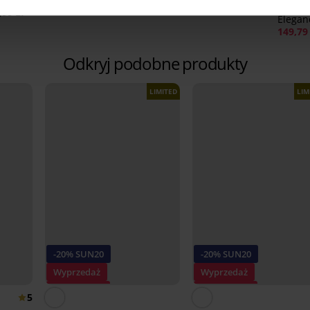
74,99 zł
Biusto
,99 zł
Elegan
149,79 
Odkryj podobne produkty
LIMITED
LIM
-20% SUN20
-20% SUN20
Wyprzedaż
Wyprzedaż
Zniżka -70%
Zniżka -70%
5