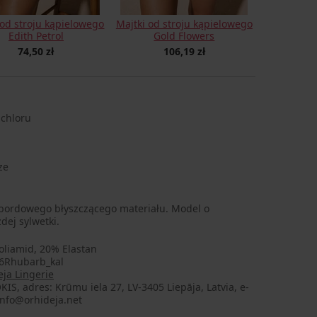
 od stroju kąpielowego
Majtki od stroju kąpielowego
Edith Petrol
Gold Flowers
74,50 zł
106,19 zł
 chloru
ze
 bordowego błyszczącego materiału. Model o
ej sylwetki.
oliamid, 20% Elastan
6Rhubarb_kal
ja Lingerie
KIS, adres: Krūmu iela 27, LV-3405 Liepāja, Latvia, e-
info@orhideja.net