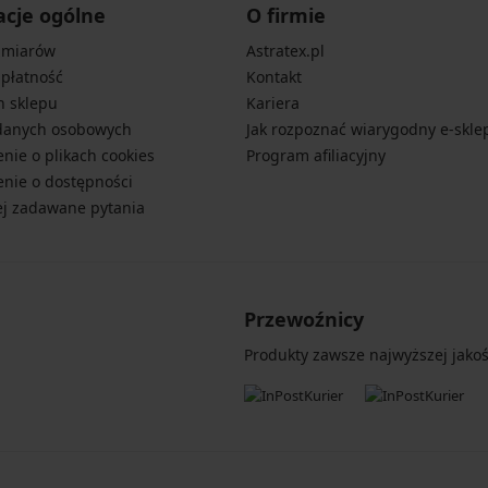
acje ogólne
O firmie
zmiarów
Astratex.pl
 płatność
Kontakt
n sklepu
Kariera
danych osobowych
Jak rozpoznać wiarygodny e-skle
nie o plikach cookies
Program afiliacyjny
nie o dostępności
ej zadawane pytania
Przewoźnicy
Produkty zawsze najwyższej jakośc