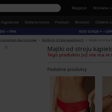
Szukaj
Magazyn
Wymiana i 
e kąpielowe
Bielizna nocna
Premium
Nowości
Ostatnie s
 DO −70%
KOD SUN20 = −20
je kąpielowe dwuczęściowe
Majtki do strojów kąpielowych
Majtki od stroju
Majtki od stroju kąpi
Tego produktu już nie ma w 
Podobne produkty