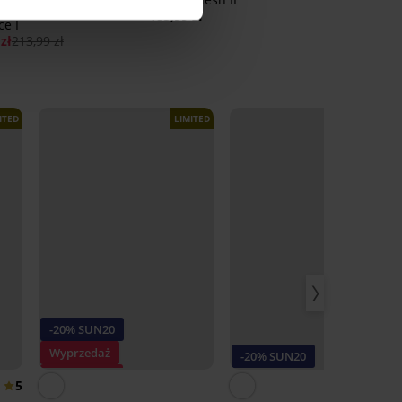
nosz nieusztywniany
185,99 zł
ce I
zł
213,99 zł
ITED
LIMITED
-20% SUN20
Wyprzedaż
-20% SUN20
Zniżka -70%
5