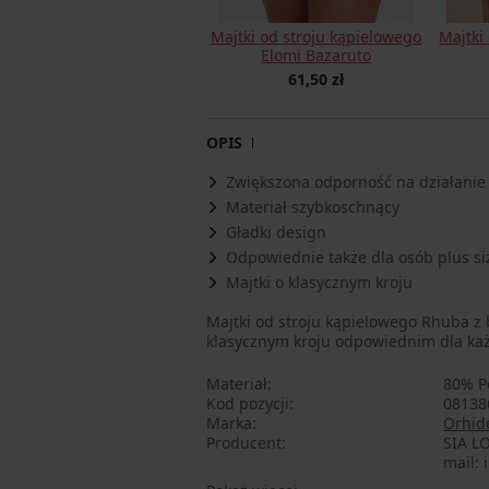
Majtki od stroju kąpielowego
Majtki
Elomi Bazaruto
61,50 zł
OPIS
Zwiększona odporność na działanie
Materiał szybkoschnący
Gładki design
Odpowiednie także dla osób plus si
Majtki o klasycznym kroju
Majtki od stroju kąpielowego Rhuba z
klasycznym kroju odpowiednim dla każd
Materiał
80% P
Kod pozycji
08138
Marka
Orhide
Producent
SIA LO
mail: 