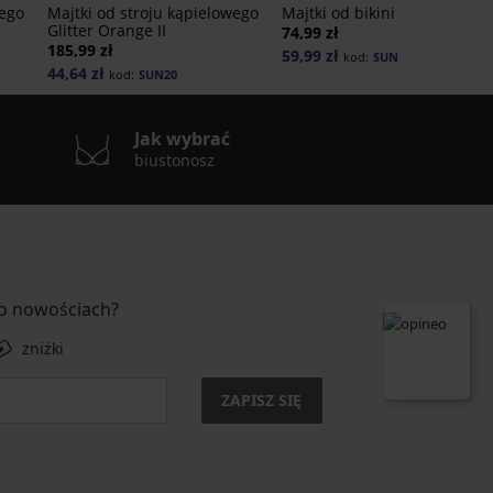
wego
Majtki od stroju kąpielowego
Majtki od bikini Mene I
Glitter Orange II
74,99 zł
185,99 zł
59,99 zł
kod:
SUN20
44,64 zł
kod:
SUN20
Jak wybrać
biustonosz
 o nowościach?
zniżki
ZAPISZ SIĘ