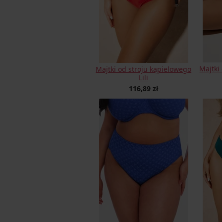
Majtki
Majtki od stroju kąpielowego
Lili
116,89 zł