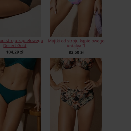
 od stroju kąpielowego
Majtki od stroju kąpielowego
Desert Gold
Antalya II
104,29 zł
83,50 zł