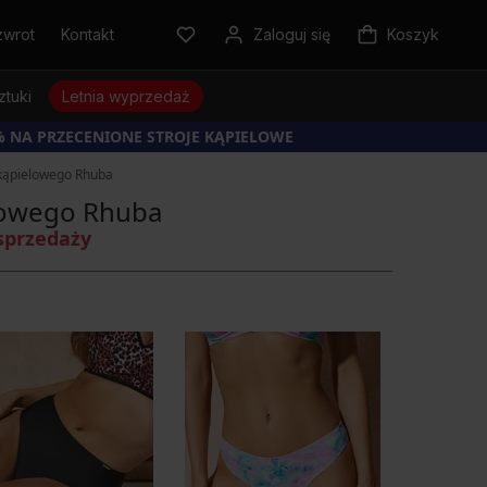
zwrot
Kontakt
Zaloguj się
Koszyk
ztuki
Letnia wyprzedaż
% NA PRZECENIONE STROJE KĄPIELOWE
 kąpielowego Rhuba
elowego Rhuba
sprzedaży