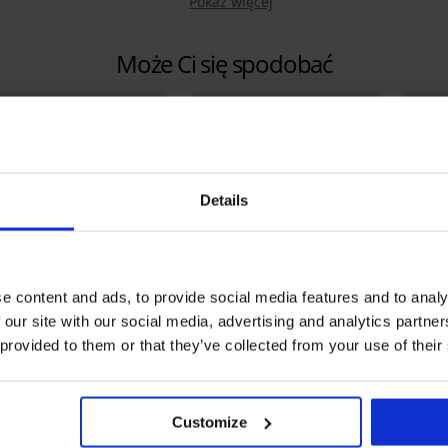
Pokaż więcej
Może Ci się spodobać
Details
e content and ads, to provide social media features and to analy
 our site with our social media, advertising and analytics partn
3+1 GRATIS
 provided to them or that they’ve collected from your use of their
Bestseller
Zniżk
5
4,7
Customize
stonosz usztywniany
Brazyliany DIVA by IVA
mis Lace Nature