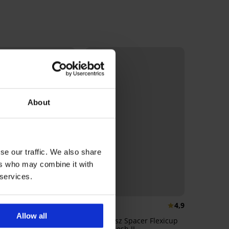
About
se our traffic. We also share
ers who may combine it with
 services.
a -30%
4,9
4,9
Allow all
Biustonosz Spacer Flexicup
Dotted Mesh II