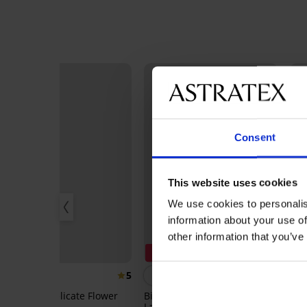
Consent
This website uses cookies
We use cookies to personalis
information about your use of
other information that you’ve
3+1 GRATIS
Zniżka -50%
5
5
Brazyliany Delicate Flower
Biustonosz usztywniany Soft
Biu
Lace II bez fiszbin
The