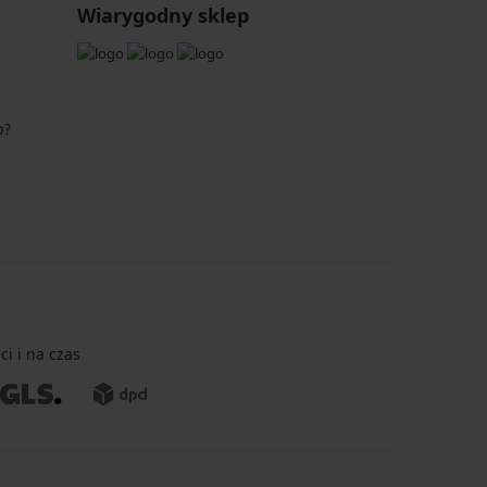
Wiarygodny sklep
p?
i i na czas