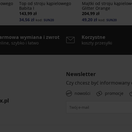
elowego
Top od stroju kąpielowego
Majtki od stroju kąpielo
Babita I
Glitter Orange
143,99 zł
204,99 zł
34,56 zł
49,20 zł
kod:
SUN20
kod:
SUN20
armowa wymiana i zwrot
Korzystne
line, szybko i łatwo
koszty przesyłki
Newsletter
Czy chcesz być informowany
nowości
promocje
x.pl