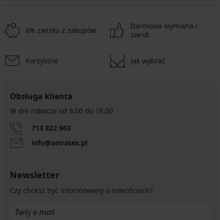
Darmowa wymiana i
8% zwrotu z zakupów
zwrot
Korzystne
Jak wybrać
Obsługa klienta
W dni robocze od 8.00 do 16.00
713 822 963
info@astratex.pl
Newsletter
Czy chcesz być informowany o nowościach?