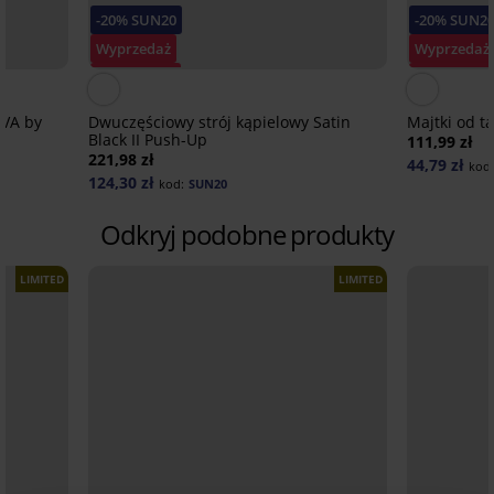
-20% SUN20
-20% SUN2
Wyprzedaż
Wyprzedaż
Zniżka -30%
Zniżka -50
IVA by
Dwuczęściowy strój kąpielowy Satin
Majtki od t
Black II Push-Up
111,99 zł
221,98 zł
44,79 zł
kod
124,30 zł
kod:
SUN20
Odkryj podobne produkty
LIMITED
LIMITED