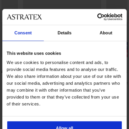
Consent
Details
About
-20% SUN20
-20% SUN2
Zniżka -50%
Zniżka -30
This website uses cookies
5
We use cookies to personalise content and ads, to
provide social media features and to analyse our traffic.
INK
Majtki od stroju kąpielowego Skylee
Majtki od s
65,99 zł
61,99 zł
We also share information about your use of our site with
26,39 zł
34,71 zł
kod:
SUN20
kod
our social media, advertising and analytics partners who
may combine it with other information that you’ve
provided to them or that they’ve collected from your use
of their services.
Z tej samej kolekcji
Pokaż
Allow all