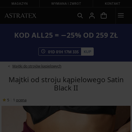
MAGAZYN
WYMIANA I ZWROT
KONTAKT
KOD ALL25 = −25% OD 259 ZŁ
KUP
01
D
01
H
17
M
32
S
Majtki do strojów kąpielowych
Majtki od stroju kąpielowego Satin
Black II
5
|
1
ocena