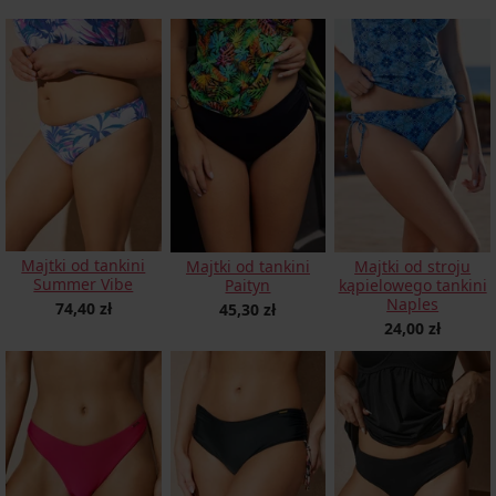
Majtki od tankini
Majtki od tankini
Majtki od stroju
Summer Vibe
Paityn
kąpielowego tankini
Naples
74,40 zł
45,30 zł
24,00 zł