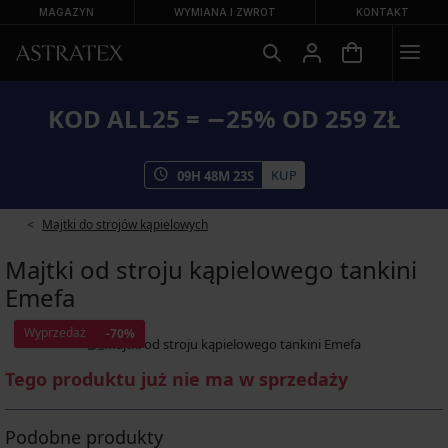
MAGAZYN
WYMIANA I ZWROT
KONTAKT
KOD ALL25 = −25% OD 259 ZŁ
KUP
09
H
48
M
22
S
Majtki do strojów kąpielowych
Majtki od stroju kąpielowego tankini
Emefa
Wyprzedaż
-70%
Tego produktu już nie ma w sprzedaży
Podobne produkty