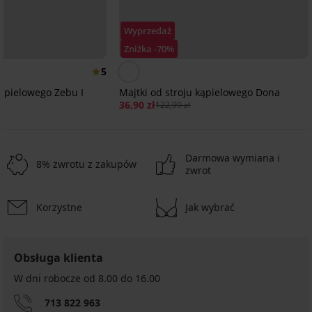
Wyprzedaż
Zniżka -70%
5
kąpielowego Zebu I
Majtki od stroju kąpielowego Dona
36,90 zł
122,99 zł
Darmowa wymiana i
8% zwrotu z zakupów
zwrot
Korzystne
Jak wybrać
Obsługa klienta
W dni robocze od 8.00 do 16.00
713 822 963