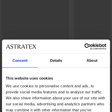
Consent
Details
About
This website uses cookies
We use cookies to personalise content and ads, to
Bestseller
Bestseller
provide social media features and to analyse our traffic.
5
We also share information about your use of our site with
Biustonosz Spacer Deli
our social media, advertising and analytics partners who
185,99 zł
may combine it with other information that you’ve
Biustonosz Spacer 3D Lady Grace New