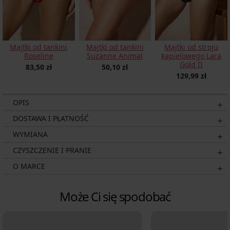
Majtki od tankini
Majtki od tankini
Majtki od stroju
Roseline
Suzanne Animal
kąpielowego Lara
Gold II
83,50 zł
50,10 zł
129,99 zł
OPIS
DOSTAWA I PŁATNOŚĆ
WYMIANA
CZYSZCZENIE I PRANIE
O MARCE
Może Ci się spodobać