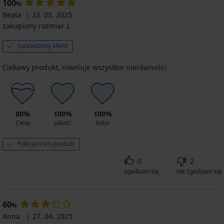
100
116,99
promocja
zł
%
zł
zł
zł
zł
3+1
3+1
wysokim
GRATIS
GRATIS
GRATIS
GRATIS
zł
3+1
promocja
Beata
23. 05. 2025
promocja
promocja
promocja
promocja
sta...
GRATIS
GRATIS
promocja
GRATIS
3+1
zakupiony rozmiar L
3+1
3+1
3+1
3+1
74,99
3+1
GRATIS
GRATIS
GRATIS
GRATIS
GRATIS
zł
GRATIS
Sprawdzony klient
promocja
3+1
Ciekawy produkt, niweluje wszystkie nierówności
GRATIS
80%
100%
100%
Cena
Jakość
Kolor
Polecam ten produkt
0
2
zgadzam się
nie zgadzam się
60
%
Anna
27. 04. 2025