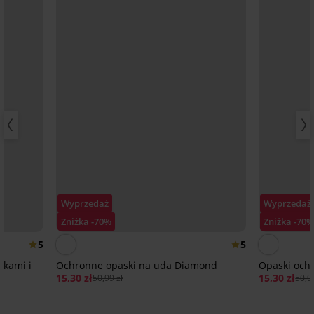
Wyprzedaż
Wyprzedaż
Zniżka -70%
Zniżka -70
5
5
wkami i
Ochronne opaski na uda Diamond
Opaski och
15,30 zł
15,30 zł
50,99 zł
50,9