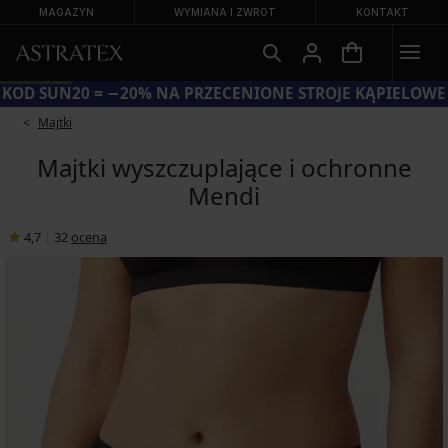
MAGAZYN
WYMIANA I ZWROT
KONTAKT
KOD SUN20 = −20% NA PRZECENIONE STROJE KĄPIELOWE
Majtki
Majtki wyszczuplające i ochronne
Mendi
4,7
|
32
ocena