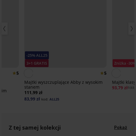
-25% ALL25
3+1 GRATIS
Zniżka -30
5
5
Majtki wyszczuplające Abby z wysokim
Majtki klas
stanem
93,79 zł
133,
okim
111,99 zł
83,99 zł
kod:
ALL25
Z tej samej kolekcji
Pokaż