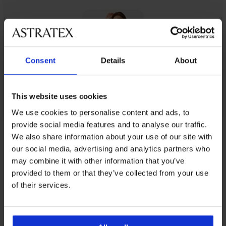
Consent
Details
About
This website uses cookies
We use cookies to personalise content and ads, to
provide social media features and to analyse our traffic.
Z tej samej kolekcji
We also share information about your use of our site with
our social media, advertising and analytics partners who
may combine it with other information that you’ve
3+1 GRATIS
3+1 GRATIS
3+1 GRATIS
3+1 GRATIS
3+1 GRATIS
3+1 GRATIS
provided to them or that they’ve collected from your use
3+1 GRATIS
-25 % ALL25
-25 % ALL25
-25 % ALL25
-25 % ALL25
-25 % ALL25
-25 % ALL25
of their services.
4,9
4,9
5
4,4
5
4,5
4,2