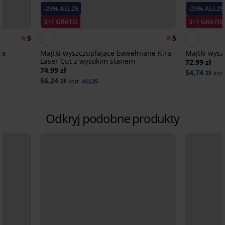
-25% ALL25
-25% ALL25
3+1 GRATIS
3+1 GRATIS
5
5
na
Majtki wyszczuplające bawełniane Kira
Majtki wysz
Laser Cut z wysokim stanem
72,99 zł
74,99 zł
54,74 zł
kod
56,24 zł
kod:
ALL25
Odkryj podobne produkty