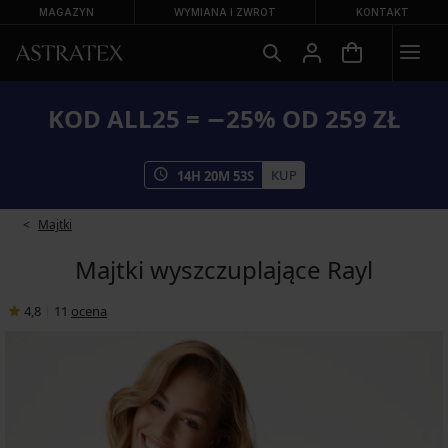
MAGAZYN
WYMIANA I ZWROT
KONTAKT
KOD ALL25 = −25% OD 259 ZŁ
KUP
14
H
20
M
53
S
Majtki
Majtki wyszczuplające Rayl
4,8
|
11
ocena