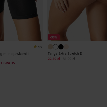
-30%
4,9
Tanga Extra Stretch II
ługimi nogawkami i
Zniżka
Pierwotna cena
22,39 zł
31,99 zł
+1 GRATIS