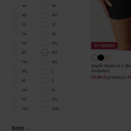
44
46
48
4XL
50
52
54
56
58
5XL
3+1 GRATIS
60
6XL
7XL
8XL
Majtki Beatrice z d
modalem
9XL
L
52,99 zł
promocja
3
M
S
uni
XL
XS
XXL
XXS
XXXL
Kolor