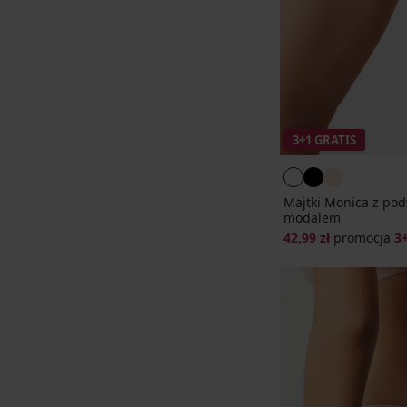
3+1 GRATIS
Majtki Monica z po
modalem
42,99 zł
promocja
3