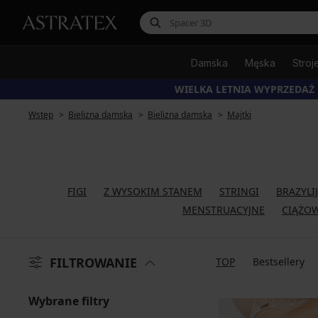
Damska
Męska
Stroj
WIELKA LETNIA WYPRZEDAŻ
Wstęp
Bielizna damska
Bielizna damska
Majtki
FIGI
Z WYSOKIM STANEM
STRINGI
BRAZYLI
MENSTRUACYJNE
CIĄŻO
FILTROWANIE
TOP
Bestsellery
Wybrane filtry