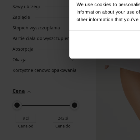
We use cookies to personalis
Szwy i brzegi
information about your use of
Zapięcie
other information that you’ve
Stopień wyszczuplania
Partie ciała do wyszczuplenia
Absorpcja
Okazja
Korzystne cenowo opakowania
Cena
Cena od
Cena do