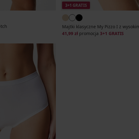
3+1 GRATIS
etch
Majtki klasyczne My Pizzo I z wysok
ena
41,99 zł
promocja
3+1 GRATIS