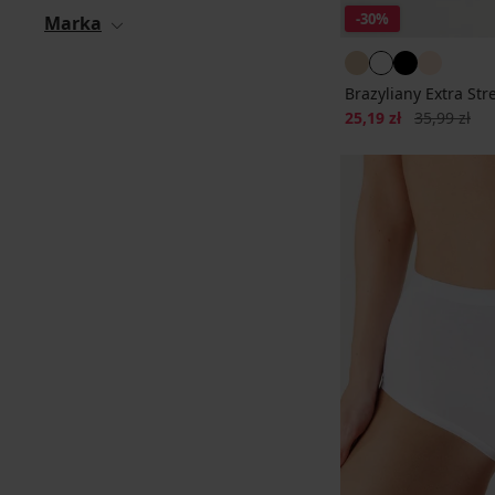
-30%
Marka
Brazyliany Extra Str
Zniżka
Pierwotna c
25,19 zł
35,99 zł