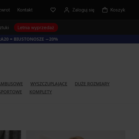
zwrot
Kontakt
Zaloguj się
Koszyk
ztuki
Letnia wyprzedaż
RA20 = BIUSTONOSZE −20%
AMBUSOWE
WYSZCZUPLAJĄCE
DUŻE ROZMIARY
SPORTOWE
KOMPLETY