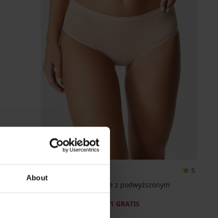
3+1 GRATIS
5
About
Majtki klasyczne Pure z podwyższonym
stanem bawełn...
42,99 zł
promocja
3+1 GRATIS