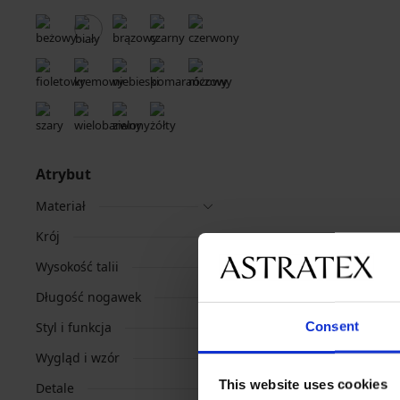
Atrybut
Materiał
Krój
Wysokość talii
Długość nogawek
Consent
Styl i funkcja
Wygląd i wzór
This website uses cookies
Detale