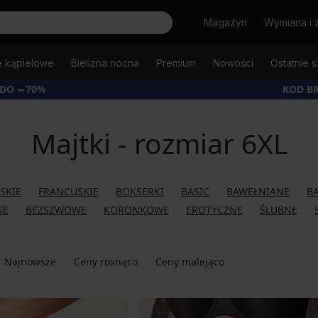
Szukaj
Magazyn
Wymiana i 
e kąpielowe
Bielizna nocna
Premium
Nowości
Ostatnie s
 DO −70%
KOD B
Majtki - rozmiar 6XL
JSKIE
FRANCUSKIE
BOKSERKI
BASIC
BAWEŁNIANE
B
WE
BEZSZWOWE
KORONKOWE
EROTYCZNE
ŚLUBNE
Najnowsze
Ceny rosnąco
Ceny malejąco