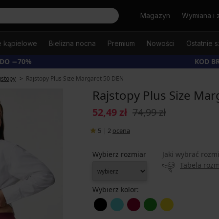
Szukaj
Magazyn
Wymiana i 
e kąpielowe
Bielizna nocna
Premium
Nowości
Ostatnie s
 DO −70%
KOD B
jstopy
Rajstopy Plus Size Margaret 50 DEN
Rajstopy Plus Size Ma
52,49 zł
74,99 zł
5
|
2
ocena
Wybierz rozmiar
Jaki wybrać rozm
Tabela roz
Wybierz kolor: