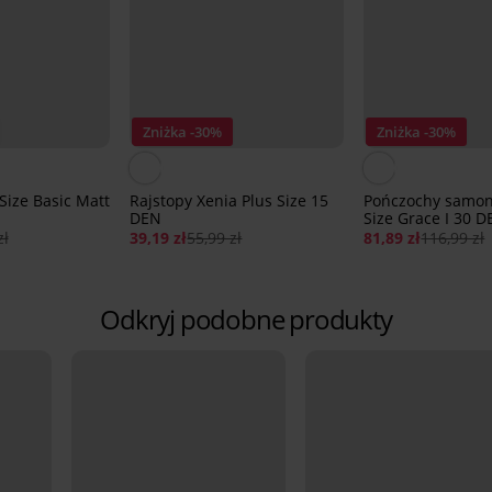
Zniżka -30%
Zniżka -30%
Size Basic Matt
Rajstopy Xenia Plus Size 15
Pończochy samon
DEN
Size Grace I 30 
zł
39,19 zł
55,99 zł
81,89 zł
116,99 zł
Odkryj podobne produkty