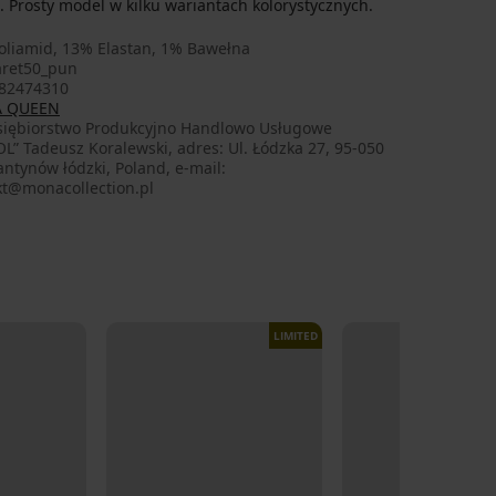
. Prosty model w kilku wariantach kolorystycznych.
oliamid, 13% Elastan, 1% Bawełna
ret50_pun
82474310
 QUEEN
siębiorstwo Produkcyjno Handlowo Usługowe
L” Tadeusz Koralewski, adres: Ul. Łódzka 27, 95-050
ntynów łódzki, Poland, e-mail:
kt@monacollection.pl
LIMITED