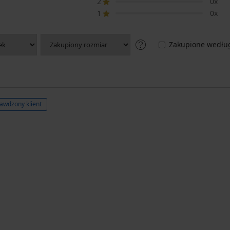
2
0x
1
0x
Zakupione według
awdzony klient