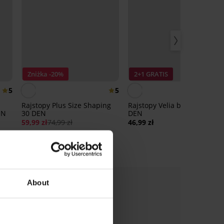
Zniżka -20%
2+1 GRATIS
5
5
Rajstopy Plus Size Shaping
Rajstopy Velia bez palców 10
EN
30 DEN
DEN
59,99 zł
74,99 zł
46,99 zł
About