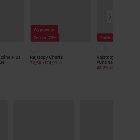
Wyprzedaż
Zniżka -70%
Zniżka -30%
ośne Plus
Rajstopy Cherie
Rajstopy Xenia Plus 
DEN
Puntina 15 DEN
22,50 zł
74,99 zł
48,29 zł
68,99 zł