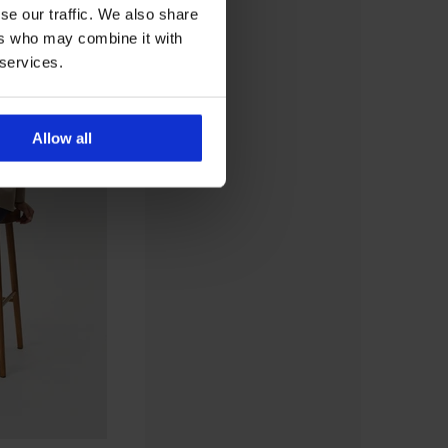
se our traffic. We also share
ers who may combine it with
 services.
Allow all