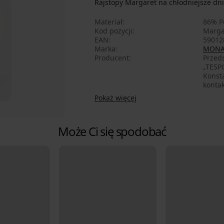
Rajstopy Margaret na chłodniejsze dni
Materiał
86% P
Kod pozycji
Marga
EAN
59012
Marka
MONA
Producent
Przed
„TESPO
Konsta
konta
Pokaż więcej
Może Ci się spodobać