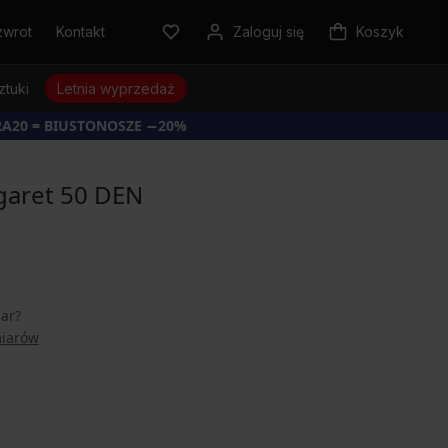
zwrot
Kontakt
Zaloguj się
Koszyk
ztuki
Letnia wyprzedaż
RA20 = BIUSTONOSZE −20%
rgaret 50 DEN
iar?
miarów