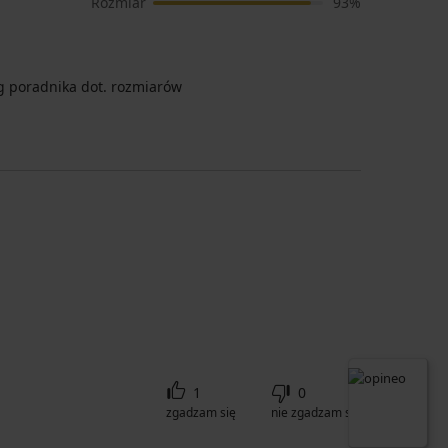
Rozmiar
93%
 poradnika dot. rozmiarów
1
0
zgadzam się
nie zgadzam się