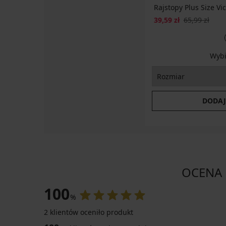
Rajstopy
Rajstopy Plus Size Vi
Micro
50
39,59 zł
65,99 zł
DEN
25,79
zł
Wybi
42,99
zł
DODAJ
OCENA 
100
%
2 klientów oceniło produkt