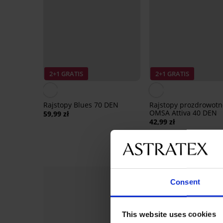
2+1 GRATIS
2+1 GRATIS
Rajstopy Blues 70 DEN
Rajstopy prozdrowotn
OMSA Attiva 40 DEN
59,99 zł
42,99 zł
Consent
This website uses cookies