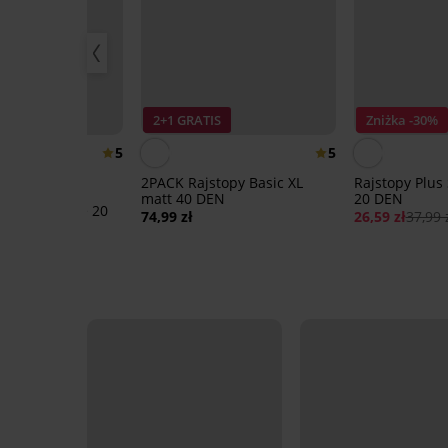
IS
2+1 GRATIS
Zniżka -30%
5
5
2PACK Rajstopy Basic XL
Rajstopy Plus 
matt 40 DEN
20 DEN
olly Plus Size 20
74,99 zł
26,59 zł
37,99 