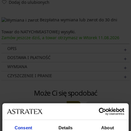
Dodaj do ulubionych
Bezpłatna wymiana lub zwrot do 30 dni
Towar do NATYCHMIASTOWEJ wysyłki.
Zamów jeszcze dziś, a towar otrzymasz w Wtorek
11.08.
2026
OPIS
DOSTAWA I PŁATNOŚĆ
WYMIANA
CZYSZCZENIE I PRANIE
Może Ci się spodobać
LIMITED
Consent
Details
About