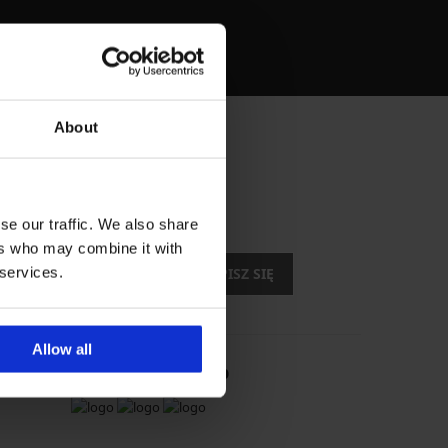
Jak wybrać
biustonosz
About
 o nowościach?
se our traffic. We also share
zniżki
ers who may combine it with
 services.
ZAPISZ SIĘ
Allow all
Wiarygodny sklep