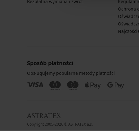
Bezpłatna wymiana i zwrot
Regulami
Ochrona 
Oświadcze
Oświadcze
Najczęści
Sposób płatności
Obsługujemy popularne metody płatności
Copyright 2005-2026 © ASTRATEX a.s.