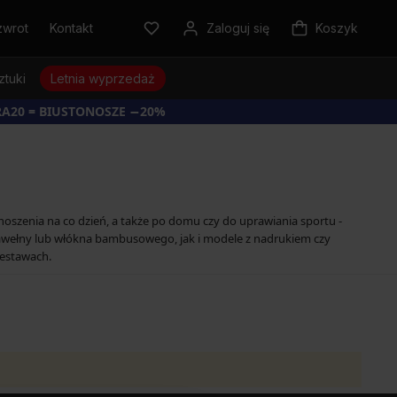
zwrot
Kontakt
Zaloguj się
Koszyk
ztuki
Letnia wyprzedaż
RA20 = BIUSTONOSZE −20%
 noszenia na co dzień, a także po domu czy do uprawiania sportu -
bawełny lub włókna bambusowego, jak i modele z nadrukiem czy
zestawach.