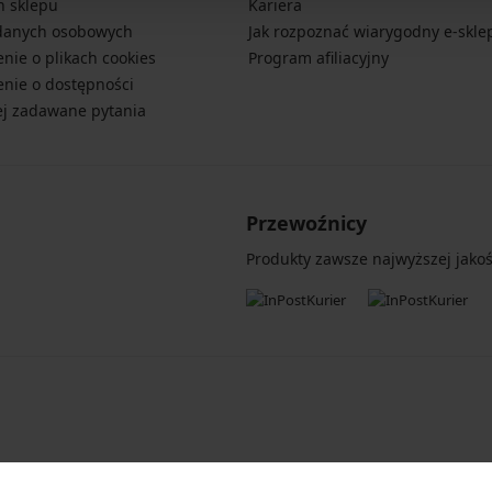
n sklepu
Kariera
danych osobowych
Jak rozpoznać wiarygodny e-skle
nie o plikach cookies
Program afiliacyjny
nie o dostępności
ej zadawane pytania
Przewoźnicy
Produkty zawsze najwyższej jakośc