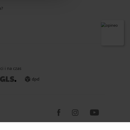
p?
i i na czas
Programia - B2C, B2B, advanced e-commerce solutions