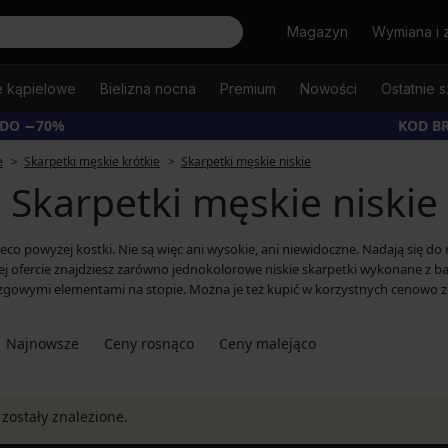
Szukaj
Magazyn
Wymiana i 
e kąpielowe
Bielizna nocna
Premium
Nowości
Ostatnie s
 DO −70%
KOD B
e
Skarpetki męskie krótkie
Skarpetki męskie niskie
Skarpetki męskie niskie
eco powyżej kostki. Nie są więc ani wysokie, ani niewidoczne. Nadają się do
zej ofercie znajdziesz zarówno jednokolorowe niskie skarpetki wykonane z 
zgowymi elementami na stopie. Można je też kupić w korzystnych cenowo 
Najnowsze
Ceny rosnąco
Ceny malejąco
 zostały znalezione.