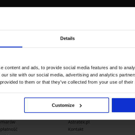
armowa wymiana i zwrot
Korzystne
line, szybko i łatwo
koszty przesyłki
Details
Newsletter
Czy chcesz być informowany
e content and ads, to provide social media features and to analy
nowości
promocje
x.pl
 our site with our social media, advertising and analytics partn
 provided to them or that they’ve collected from your use of their
Customize
acje ogólne
O firmie
zmiarów
Astratex.pl
 płatność
Kontakt