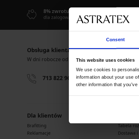
8% zwrotu z zakupów
D
dla zalogowanych klientów
On
Consent
Obsługa klienta
W dni robocze od 8.00 do 16.00
This website uses cookies
We use cookies to personalis
713 822 963
info@astrate
information about your use of
other information that you’ve
Dla klientów
Inform
Brafitting
Tabela ro
Reklamacje
Dostawa i