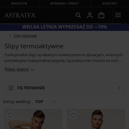
MAGAZYN
WYMIANA I ZWROT
KONTAKT
%
WIELKA LETNIA WYPRZEDAŻ DO −
Slipy sportowe
Slipy termoaktywne
Funkcjonalne slipy są idealnym towarzyszem w sytuacjach, w których
potrzebujesz maksymalnej wygody. Są praktyczne i można na nich
polegać w każdej sytuacji. Bezszwowe, funkcjonalne slipy wykonane z
Pokaż więcej
delikatnej i przewiewnej mikrofibry zawierającej jony srebra zapewnią
Ci doskonały komfort. Dodatkowo srebro działa antybakteryjnie, a
także skutecznie pochłania zapachy, dlatego docenisz je zwłaszcza
FILTROWANIE
podczas uprawiania sportu. Slipy są dostępne w różnych wariantach
kolorystycznych.
Sortuj według:
TOP