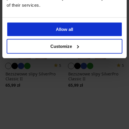
of their services.
Allow all
Customize
5
5
Bezszwowe slipy SilverPro
Bezszwowe slipy SilverPro
Classic II
Classic II
65,99 zł
65,99 zł