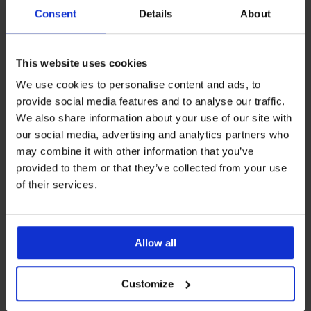
Consent
Details
About
This website uses cookies
We use cookies to personalise content and ads, to
provide social media features and to analyse our traffic.
We also share information about your use of our site with
Wyprzedaż
-70%
Wyprzedaż
-70%
our social media, advertising and analytics partners who
1+1 GRATIS
1+1 GRATIS
may combine it with other information that you’ve
provided to them or that they’ve collected from your use
of their services.
Jednoczęściowy strój
Jednoczęściowy strój
kąpielowy Angele Rose
kąpielowy Angele Blue
Zniżka
Pierwotna cena
Zniżka
Pierwotna cena
161,40 zł
537,99 zł
161,40 zł
537,99 zł
Allow all
Customize