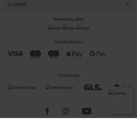
O FIRMIE
Wiarygodny sklep
Sposób płatności
Przewoźnicy
Copyright 2005-2026 © ASTRATEX a.s.
Programia - B2C, B2B, advanced e-commerce solutions