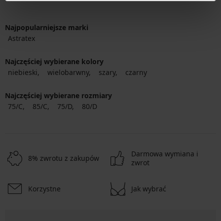
Najpopularniejsze marki
Astratex
Najczęściej wybierane kolory
niebieski
wielobarwny
szary
czarny
Najczęściej wybierane rozmiary
75/C
85/C
75/D
80/D
Darmowa wymiana i
8% zwrotu z zakupów
zwrot
Korzystne
Jak wybrać