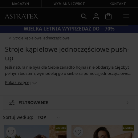
MAGAZYN
WYMIANA I ZWROT
KONTAKT
WIELKA LETNIA WYPRZEDAŻ DO −70%
Stroje kąpielowe jednoczęściowe
Stroje kąpielowe jednoczęściowe push-
up
Jeśli natura nie była dla Ciebie zanadto hojna i nie obdarzyła Cię zbyt
pełnym biustem, wymodeluj go u siebie za pomocą jednoczęściowego
kostiumu kąpielowego push-up. Dopracowane miseczki z miękkim
Pokaż więcej
usztywnieniem efektownie podniosą piersi i dodadzą im objętości. W
ofercie znajdziesz zarówno kostiumy kąpielowe o klasycznym kroju,
jak i modne wersje z odpinanymi ramiączkami albo wiązanymi na szyi.
FILTROWANIE
Kostium kąpielowy push-up wymodeluje u Ciebie dekolt, który
zapewni Ci pełne podziwu spojrzenia.
Sortuj według:
TOP
LIMITED
LIMITED