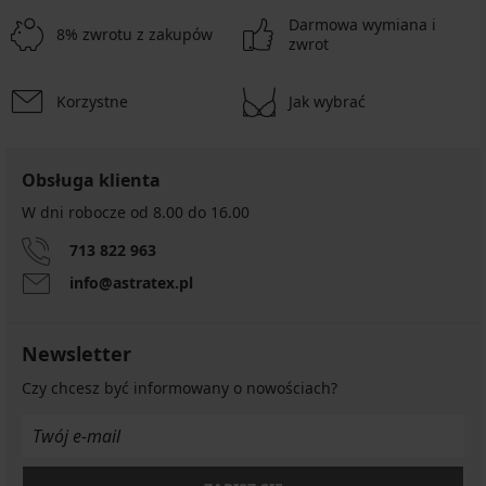
Darmowa wymiana i
8% zwrotu z zakupów
zwrot
Korzystne
Jak wybrać
Obsługa klienta
W dni robocze od 8.00 do 16.00
713 822 963
info@astratex.pl
Newsletter
Czy chcesz być informowany o nowościach?