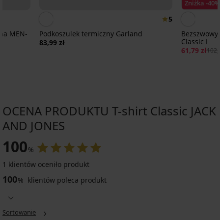
Zniżka -40%
5
cna MEN-
Podkoszulek termiczny Garland
Bezszwowy 
Classic I
83,99 zł
61,79 zł
102,
OCENA PRODUKTU T-shirt Classic JACK
AND JONES
Wyprzedaż
-30%
-30%
IMITED
100
LIMITED
%
1 klientów oceniło produkt
3PACK
PREMIUM
100
Bawełniany
%
klientów poleca produkt
2
2
PREMIUM
3PACK
męski
PACK
PACK
T-
T-
T-
2PACK
T-
T-
shirt
shirt
shirt
PREMIUM
T-
shirt
shirt
bawełniany
Calvin
Jack
Sortowanie
shirt
bawełniany
bawełniany
JACK
T-
Klein
and