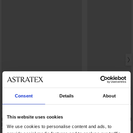
PREMIUM
Consent
Details
About
Zniżka -40%
This website uses cookies
Bawełniane szorty męskie JACK AND
T-shirt męski Calvin Kl
JONES JPSTGordon
100,19 zł
166,99 zł
We use cookies to personalise content and ads, to
120,99 zł