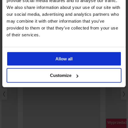
provide social media features and to analyse our traffic.
We also share information about your use of our site with
Odkryj podobne produkty
our social media, advertising and analytics partners who
may combine it with other information that you’ve
provided to them or that they’ve collected from your use
of their services.
Allow all
Customize
Wyprzedaż