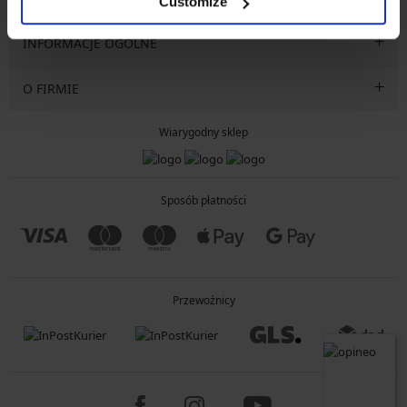
Customize
INFORMACJE OGÓLNE
O FIRMIE
Wiarygodny sklep
Sposób płatności
Przewoźnicy