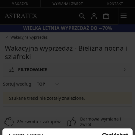
MAGAZYN
WYMIANA I ZWROT
KONTAKT
WIELKA LETNIA WYPRZEDAŻ DO −70%
Wakacyjna wyprzedaż
Wakacyjna wyprzedaż - Bielizna nocna i
szlafroki
FILTROWANIE
Sortuj według:
TOP
Szukane treści nie zostały znalezione.
Darmowa wymiana i
8% zwrotu z zakupów
zwrot