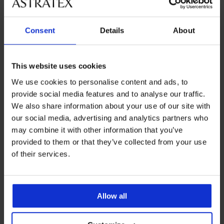
Korzystne
Jak wybrać
Consent
Details
About
Obsługa klienta
W dni robocze od 8.00 do 16.00
This website uses cookies
713 822 963
We use cookies to personalise content and ads, to
info@astratex.pl
provide social media features and to analyse our traffic.
We also share information about your use of our site with
our social media, advertising and analytics partners who
Newsletter
may combine it with other information that you’ve
Czy chcesz być informowany o nowościach?
provided to them or that they’ve collected from your use
of their services.
ZAPISZ SIĘ
Allow all
DLA KLIENTÓW