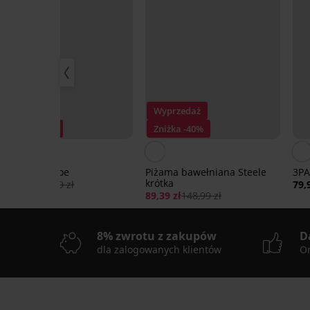
Wyprzedaż
Wyprzedaż
Zniżka -50%
Zniżka -40%
3PACK Slipy Joe
Piżama bawełniana Steele
3PA
krótka
65,00 zł
129,99 zł
79,
89,39 zł
148,99 zł
8% zwrotu z zakupów
D
dla zalogowanych klientów
On