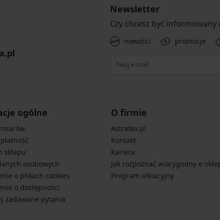
Newsletter
Czy chcesz być informowany
nowości
promocje
x.pl
acje ogólne
O firmie
zmiarów
Astratex.pl
 płatność
Kontakt
n sklepu
Kariera
danych osobowych
Jak rozpoznać wiarygodny e-skle
nie o plikach cookies
Program afiliacyjny
nie o dostępności
ej zadawane pytania