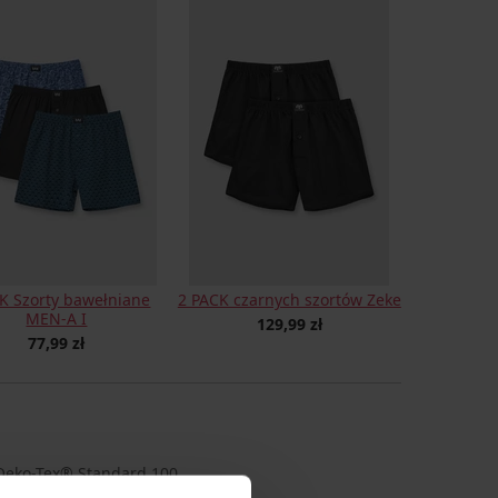
K Szorty bawełniane
2 PACK czarnych szortów Zeke
MEN-A I
129,99 zł
77,99 zł
a Oeko-Tex® Standard 100