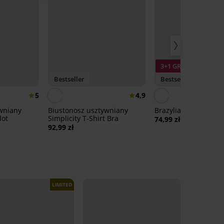
3+1 GRATIS
Bestseller
Bestseller
5
4,9
wniany
Biustonosz usztywniany
Brazyliany DIVA by I
dot
Simplicity T-Shirt Bra
74,99 zł
92,99 zł
LIMITED