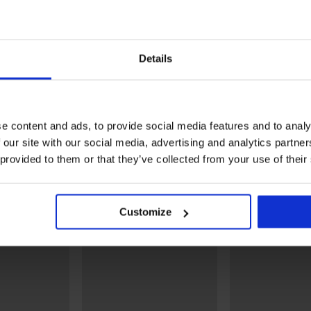
Elastyczny pas
Duży krok – dwa pionowe szwy z tył
Dwupak luźnych bokserek męskich Ibri
wystarczająco dużo wygody.
Details
Opakowanie zawiera dwie różne pary sz
Materiał
100% 
Kod pozycji
2P_22
Marka
CECE
e content and ads, to provide social media features and to analy
Producent
Ceceb
 our site with our social media, advertising and analytics partn
Balin
 provided to them or that they’ve collected from your use of their
Pokaż więcej
Może Ci się spodobać
Customize