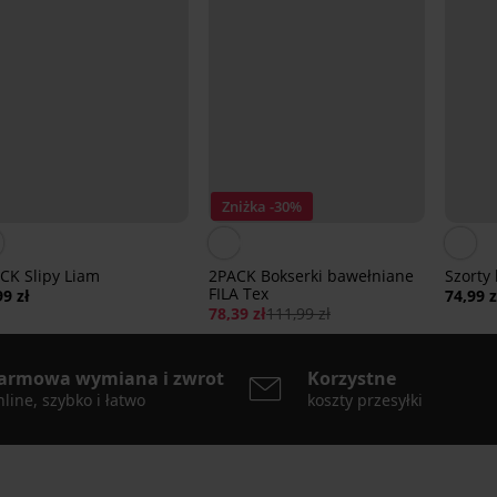
Zniżka -30%
CK Slipy Liam
2PACK Bokserki bawełniane
Szorty
FILA Tex
99 zł
74,99 z
78,39 zł
111,99 zł
armowa wymiana i zwrot
Korzystne
line, szybko i łatwo
koszty przesyłki