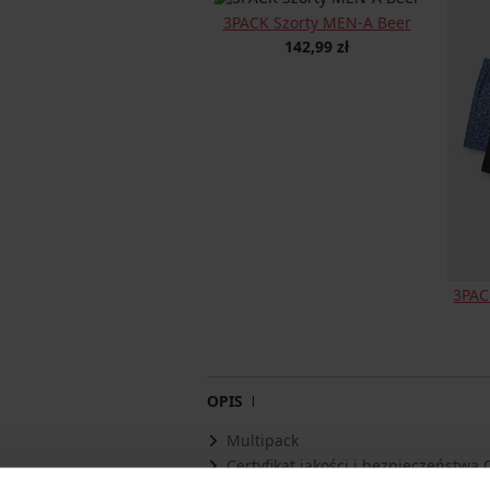
3PACK Szorty MEN-A Beer
142,99 zł
3PAC
OPIS
Multipack
Certyfikat jakości i bezpieczeństw