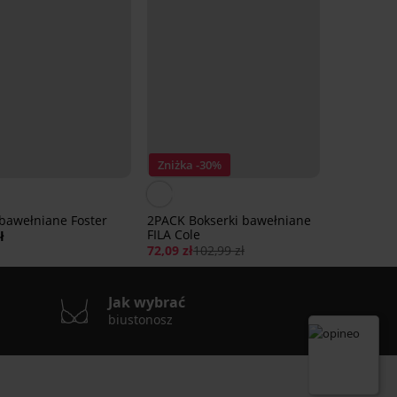
Zniżka -30%
 bawełniane Foster
2PACK Bokserki bawełniane
FILA Cole
ł
72,09 zł
102,99 zł
Jak wybrać
biustonosz