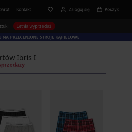
zwrot
Kontakt
Zaloguj się
Koszyk
ztuki
Letnia wyprzedaż
% NA PRZECENIONE STROJE KĄPIELOWE
tów Ibris I
sprzedaży