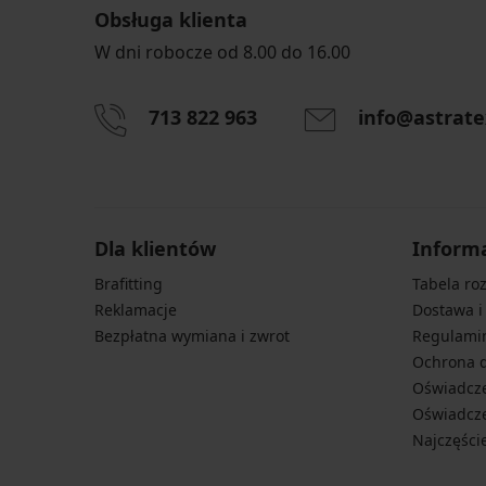
Obsługa klienta
W dni robocze od 8.00 do 16.00
713 822 963
info@astrate
Dla klientów
Inform
Brafitting
Tabela ro
Reklamacje
Dostawa i
Bezpłatna wymiana i zwrot
Regulami
Ochrona 
Oświadcze
Oświadcze
Najczęści