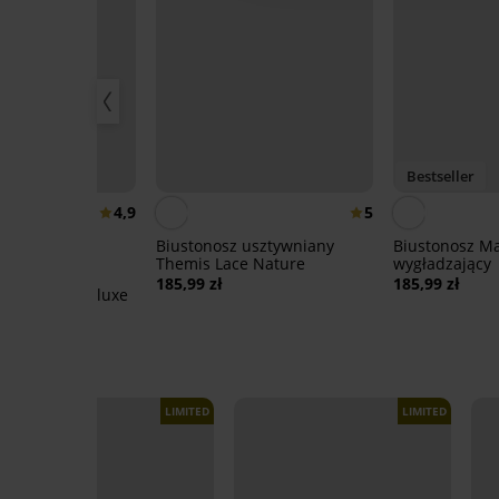
Bestseller
4,9
5
Biustonosz usztywniany
Biustonosz M
Themis Lace Nature
wygładzający
z usztywniany
185,99 zł
185,99 zł
ft Control Deluxe
LIMITED
LIMITED