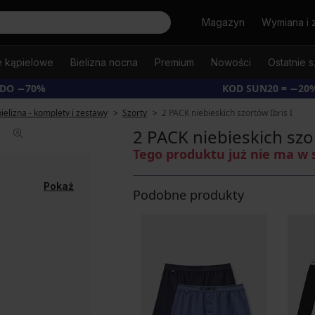
Szukaj
Magazyn
Wymiana i 
e kąpielowe
Bielizna nocna
Premium
Nowości
Ostatnie s
 DO −70%
KOD SUN20 = −20
ielizna - komplety i zestawy
Szorty
2 PACK niebieskich szortów Ibris I
2 PACK niebieskich szor
Tego produktu już nie ma w 
Pokaż
Podobne produkty