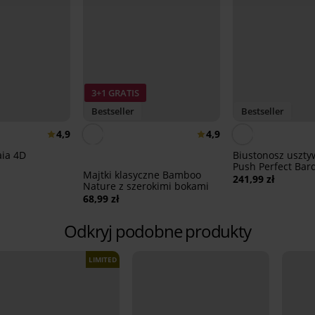
3+1 GRATIS
Bestseller
Bestseller
4,9
4,9
aia 4D
Biustonosz uszty
Push Perfect Bar
Majtki klasyczne Bamboo
241,99 zł
Nature z szerokimi bokami
68,99 zł
Odkryj podobne produkty
LIMITED