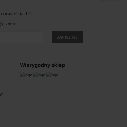
 o nowościach?
zniżki
ZAPISZ SIĘ
Wiarygodny sklep
p?