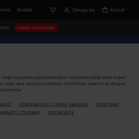
zwrot
Kontakt
Zaloguj się
Koszyk
ztuki
Letnia wyprzedaż
ień. Dzięki bogatemu wyborowi krojów i rozmiarów każdy może znaleźć
ety czuły się w naszych produktach komfortowo, pewnie i atrakcyjnie,
roducentów.
BASIC
OGRZEWAJĄCE I CIEPŁE UBRANIA
SPORTOWE
OMPLETY I ZESTAWY
DZIEWCZĘCE