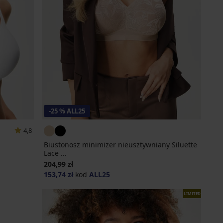
-25 % ALL25
4,8
Biustonosz minimizer nieusztywniany Siluette
Lace ...
204,99 zł
153,74 zł
kod
ALL25
LIMITED