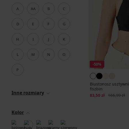
A
AA
B
C
D
E
F
G
H
I
J
K
L
M
N
O
-50%
P
Biustonosz usztywni
fiszbin
Inne rozmiary
Zniżka
Pierwotna c
83,50 zł
166,99 zł
Kolor