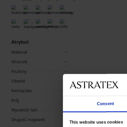
Atrybut
Materiał
Miseczki
Fiszbiny
Obwód
Ramiączka
Krój
Consent
Wysokość talii
Długość nogawek
This website uses cookies