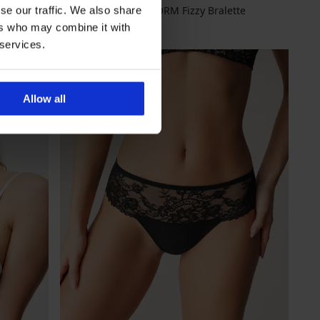
Biustonosz PINK STORM Fizzy Bralette
se our traffic. We also share
Zniżka
Pierwotna cena
65,09 zł
92,99 zł
ers who may combine it with
 services.
Allow all