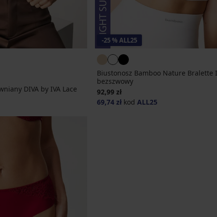
-25 % ALL25
Biustonosz Bamboo Nature Bralette I
bezszwowy
wniany DIVA by IVA Lace
92,99 zł
69,74 zł
kod
ALL25