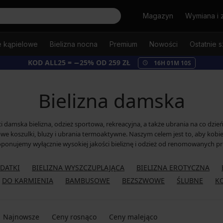
Szukaj
Magazyn
Wymiana i 
e kąpielowe
Bielizna nocna
Premium
Nowości
Ostatnie s
KOD ALL25 = −25% OD 259 ZŁ
16
H
01
M
08
S
Bielizna damska
ci damska bielizna, odzież sportowa, rekreacyjna, a także ubrania na co dz
rkowe koszulki, bluzy i ubrania termoaktywne. Naszym celem jest to, aby kobi
oponujemy wyłącznie wysokiej jakości bieliznę i odzież od renomowanych p
ODATKI
BIELIZNA WYSZCZUPLAJĄCA
BIELIZNA EROTYCZNA
DO KARMIENIA
BAMBUSOWE
BEZSZWOWE
ŚLUBNE
K
Najnowsze
Ceny rosnąco
Ceny malejąco