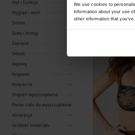
Styl i funkcja
We use cookies to personalis
information about your use of
Wygląd i wzór
other information that you’ve
Detale
Szwy i brzegi
Zapięcie
Dekolt
Rękawy
Nogawki
Podparcie
Stopień wyszczuplania
Partie ciała do wyszczuplenia
Absorpcja
Grubość materiału