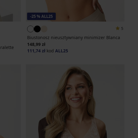
-25 % ALL25
5
Biustonosz nieusztywniany minimizer Blanca
148,99 zł
ralette
111,74 zł
kod
ALL25