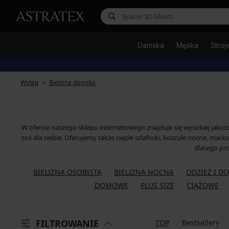
Damska
Męska
Stroj
Wstęp
Bielizna damska
W ofercie naszego sklepu internetowego znajduje się wysokiej jakoś
coś dla siebie. Oferujemy także ciepłe szlafroki, koszule nocne, ma
dlatego pr
BIELIZNA OSOBISTA
BIELIZNA NOCNA
ODZIEŻ I D
DOMOWE
PLUS SIZE
CIĄŻOWE
FILTROWANIE
TOP
Bestsellery