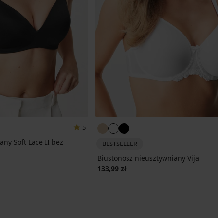
5
any Soft Lace II bez
BESTSELLER
Biustonosz nieusztywniany Vija
ena
133,99 zł