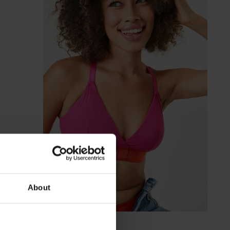
About
-30%