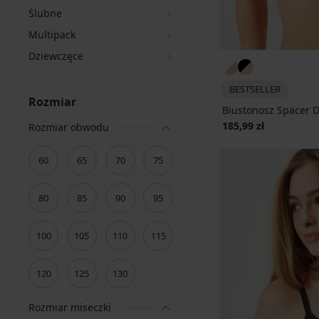
Ślubne
Multipack
Dziewczęce
BESTSELLER
Rozmiar
Biustonosz Spacer D
185,99 zł
Rozmiar obwodu
60
65
70
75
80
85
90
95
100
105
110
115
120
125
130
Rozmiar miseczki