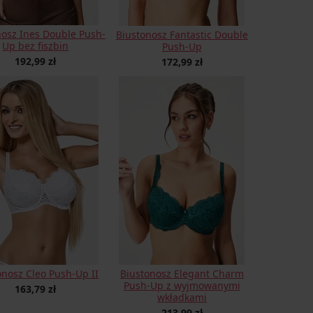
nosz Ines Double Push-
Biustonosz Fantastic Double
Up bez fiszbin
Push-Up
192,99 zł
172,99 zł
onosz Cleo Push-Up II
Biustonosz Elegant Charm
Push-Up z wyjmowanymi
163,79 zł
wkładkami
213,99 zł