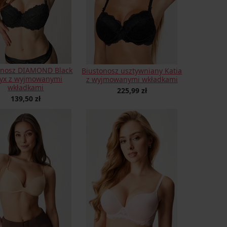
onosz DIAMOND Black
Biustonosz usztywniany Katia
yx z wyjmowanymi
z wyjmowanymi wkładkami
wkładkami
225,99 zł
139,50 zł