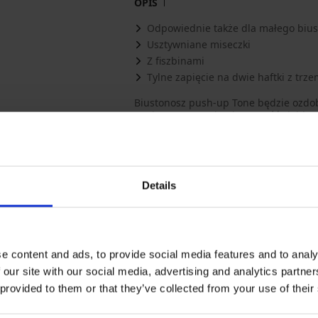
OPIS
Odpowiednie także dla małego bius
Usztywniane miseczki
Z fiszbinami
Tylne zapięcie na dwie haftki z trz
Biustonosz push-up Tone będzie ozdob
push-up zapewnią Ci pewność siebie, d
lekkiego jak pajęczyna tiulu i bogato
elegancko.
Materiał
koronk
Dodat
polies
Details
Kod pozycji
Tone3
Marka
Esotiq
Producent
Esoti
Gdańsk
e content and ads, to provide social media features and to analy
Pokaż więcej
 our site with our social media, advertising and analytics partn
 provided to them or that they’ve collected from your use of their
Może Ci się spodobać