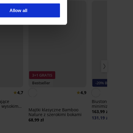
Allow all
3+1 GRATIS
Bestseller
-20% BRA20
4,7
4,9
ające
Biustonosz nieuszty
z wysokim
minimizer Elvira
Majtki klasyczne Bamboo
163,99 zł
Nature z szerokimi bokami
131,19 zł
kod:
BRA20
68,99 zł