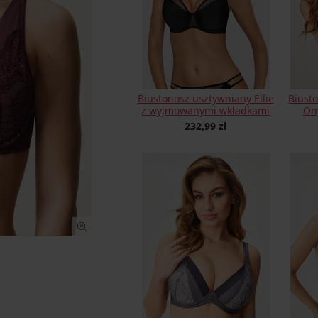
Biustonosz usztywniany Ellie
Biust
z wyjmowanymi wkładkami
On
232,99 zł