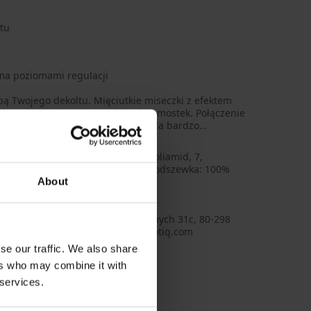
tu
ema poziomami regulacji
ą Twojego dekoltu. Mięciutkie miseczki z efektem
o czego przyczyni się także niski mostek. Połączenie
 haftowanej koronki ponadto wygląda bardzo
a: 89% poliamid, 7, siatka: 52% poliamid, 7,
kowy materiał: 94% poliamid, 7, Podszewka: 100%
ter
About
9923
q&Henderson S.A, adres: Budowlanych 31c, 80-298
, Poland, e-mail: sekretariat@esotiq.com
se our traffic. We also share
ers who may combine it with
 services.