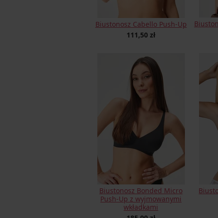
Biusto
Biustonosz Cabello Push-Up
111,50 zł
Biustonosz Bonded Micro
Biust
Push-Up z wyjmowanymi
wkładkami
185,99 zł