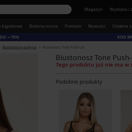
Szukaj
Magazyn
Wymiana i 
e kąpielowe
Bielizna nocna
Premium
Nowości
Ostatnie s
 DO −70%
KOD B
Biustonosze push-up
Biustonosz Tone Push-Up
Biustonosz Tone Push
Tego produktu już nie ma w 
Podobne produkty