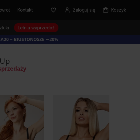
zwrot
Kontakt
Zaloguj się
Koszyk
ztuki
Letnia wyprzedaż
RA20 = BIUSTONOSZE −20%
-Up
sprzedaży