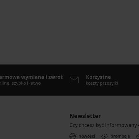
armowa wymiana i zwrot
Korzystne
line, szybko i łatwo
koszty przesyłki
Newsletter
Czy chcesz być informowany
nowości
promocje