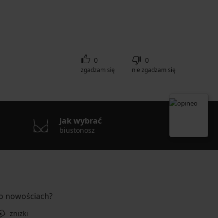
0
0
zgadzam się
nie zgadzam się
Jak wybrać
biustonosz
 o nowościach?
zniżki