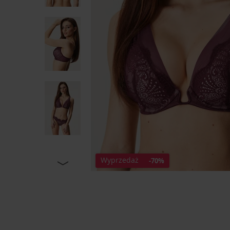
Wyprzedaż
-70%