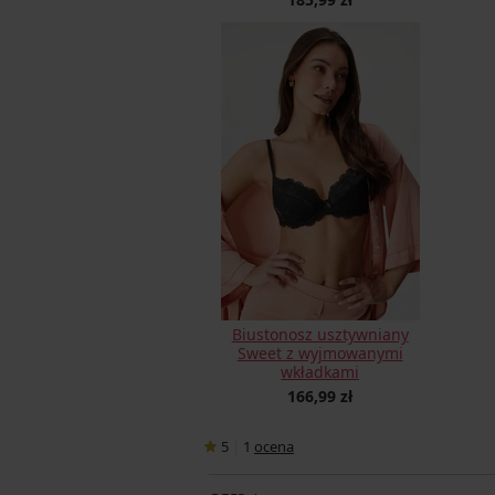
Biustonosz usztywniany
Sweet z wyjmowanymi
wkładkami
166,99 zł
5
|
1
ocena