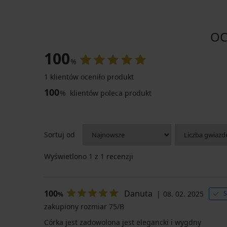
OC
100
%
1 klientów oceniło produkt
-30%
100
%
klientów poleca produkt
Sortuj od
Wyświetlono
1
z 1 recenzji
Rajstopy
Nebbia
10
DEN
100
Danuta
08. 02. 2025
S
%
26,59
zakupiony rozmiar 75/B
zł
Córka jest zadowolona jest elegancki i wygdny
37,99