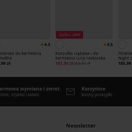
Zniżka -30%
4,3
4,5
stonosz do karmienia
Koszulka ciążowa i do
Piżama
maBra
karmienia Lucy niebieska
Night 
,99 zł
181,99 zł
259,99 zł
185,99 
armowa wymiana i zwrot
Korzystne
line, szybko i łatwo
koszty przesyłki
Newsletter