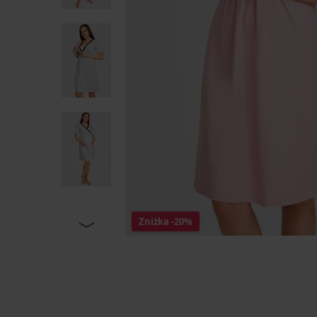
Zniżka
-20%