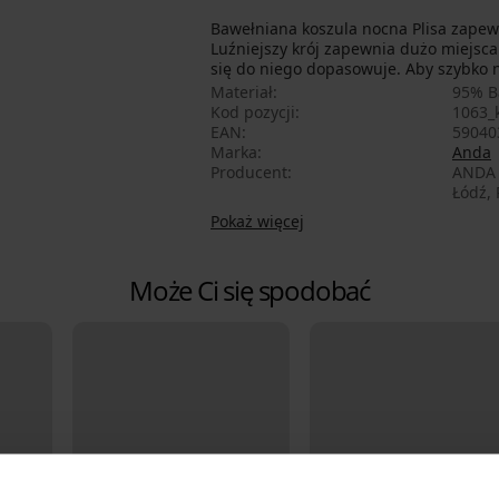
Bawełniana koszula nocna Plisa zapewn
Luźniejszy krój zapewnia dużo miejsca
się do niego dopasowuje. Aby szybko n
Materiał
95% B
Kod pozycji
1063_
EAN
59040
Marka
Anda
Producent
ANDA A
Łódź,
Pokaż więcej
Może Ci się spodobać