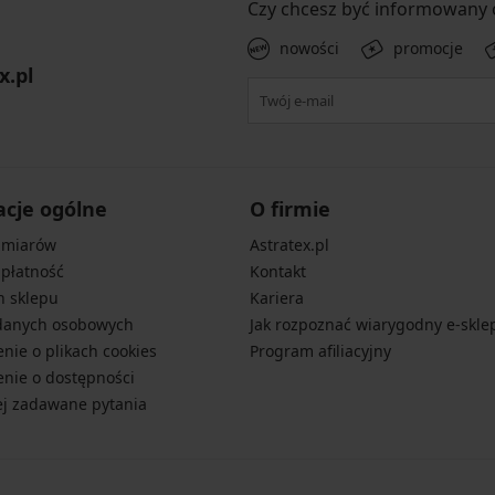
Czy chcesz być informowany
nowości
promocje
x.pl
acje ogólne
O firmie
zmiarów
Astratex.pl
 płatność
Kontakt
n sklepu
Kariera
danych osobowych
Jak rozpoznać wiarygodny e-skle
nie o plikach cookies
Program afiliacyjny
nie o dostępności
ej zadawane pytania