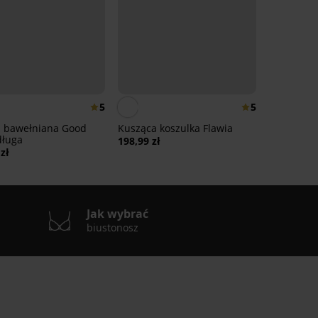
5
5
 bawełniana Good
Kusząca koszulka Flawia
długa
198,99 zł
zł
Jak wybrać
biustonosz