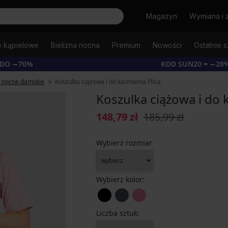
Szukaj
Magazyn
Wymiana i 
e kąpielowe
Bielizna nocna
Premium
Nowości
Ostatnie s
 DO −70%
KOD SUN20 = −20
e nocne damskie
Koszulka ciążowa i do karmienia Plisa
Koszulka ciążowa i do 
148,79 zł
185,99 zł
Wybierz rozmiar
Wybierz kolor:
Liczba sztuk: