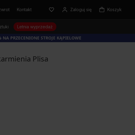
zwrot
Kontakt
Zaloguj się
Koszyk
ztuki
Letnia wyprzedaż
% NA PRZECENIONE STROJE KĄPIELOWE
karmienia Plisa