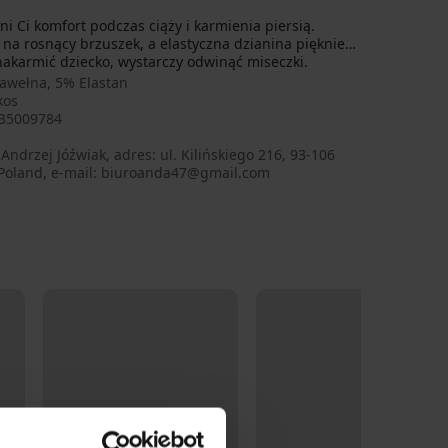
i Ci komfort podczas ciąży i karmienia piersią.
 na rosnący brzuszek, a elastyczna dzianina pięknie
akarmić dziecko, wystarczy odwinąć miseczki.
awełna, 5% Elastan
kos
35009784
ndrzej Jóźwiak, adres: ul. Kilińskiego 216, 93-106
 Poland, e-mail: biuroanda47@gmail.com