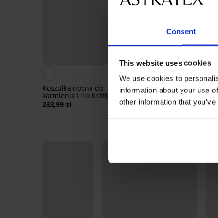
Consent
This website uses cookies
We use cookies to personalis
Koszulka nocna do
Bawełniana ciążowa
information about your use of
karmienia Lilia krótka
koszulka nocna Dots k
other information that you’ve
233,99 zł
166,99 zł