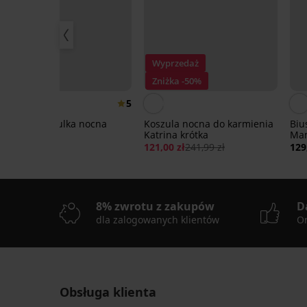
Wyprzedaż
Zniżka -50%
5
Damska koszulka nocna
Koszula nocna do karmienia
Biu
Belinda
Katrina krótka
Ma
204,99 zł
121,00 zł
241,99 zł
129
8% zwrotu z zakupów
D
dla zalogowanych klientów
On
Obsługa klienta
-20%
-40%
-30%
Wyprzedaż
-20%
Wyprzedaż
-50%
-30%