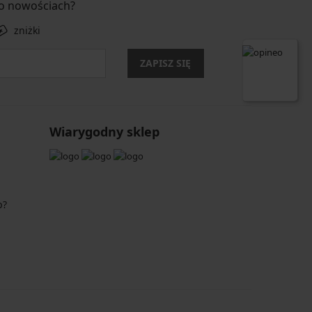
 o nowościach?
zniżki
ZAPISZ SIĘ
Wiarygodny sklep
p?