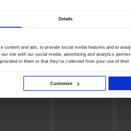
Details
e content and ads, to provide social media features and to analy
Bawełniana ciążowa
Bawełniana koszula nocn
 our site with our social media, advertising and analytics partn
rótka
koszulka nocna Brianna
do karmienia Eileen krót
 provided to them or that they’ve collected from your use of their
krótka
166,99 zł
259,99 zł
Odkryj podobne produkty
Customize