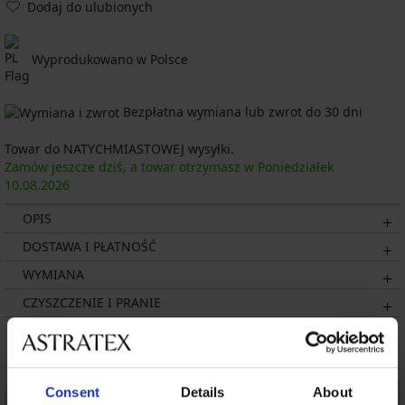
Dodaj do ulubionych
Wyprodukowano w Polsce
Bezpłatna wymiana lub zwrot do 30 dni
Towar do NATYCHMIASTOWEJ wysyłki.
Zamów jeszcze dziś, a towar otrzymasz w Poniedziałek
10.08.
2026
OPIS
DOSTAWA I PŁATNOŚĆ
WYMIANA
CZYSZCZENIE I PRANIE
Może Ci się spodobać
Consent
Details
About