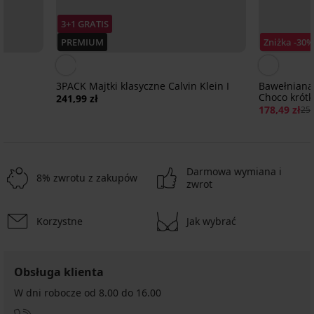
3+1 GRATIS
PREMIUM
Zniżka -30%
3PACK Majtki klasyczne Calvin Klein I
Bawełniana
Choco krótk
241,99 zł
178,49 zł
254
Darmowa wymiana i
8% zwrotu z zakupów
zwrot
Korzystne
Jak wybrać
-30%
-20%
-20%
5
Obsługa klienta
Koszulka
Koszulka
Koszulka
Koszulka
Koszulka
ciążowa
ciążowa
nocna
nocna
ciążowa
W dni robocze od 8.00 do 16.00
i
i
do
do
i
Koszula
Koszulka
Koszulka
Bawełniana
Koszulka