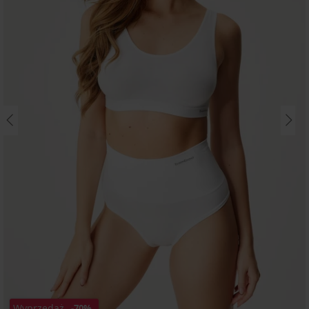
Wyprzedaż
-70%