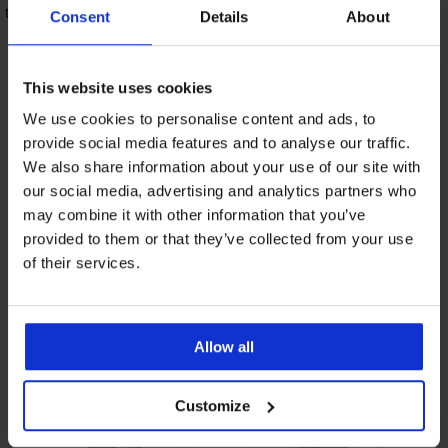
68,99 zł
ature
Consent
Details
About
This website uses cookies
Z tej samej kolekcji
We use cookies to personalise content and ads, to
provide social media features and to analyse our traffic.
We also share information about your use of our site with
our social media, advertising and analytics partners who
3+1 GRATIS
3+1 GRATIS
3+1 GRATIS
3+1 GRATIS
3+1 GRATIS
3+1 GRATIS
3+1 GRATIS
3+1 GRATIS
may combine it with other information that you’ve
4,7
4,7
5
4,9
5
4,9
4,7
4,8
provided to them or that they’ve collected from your use
of their services.
3+1 GRATIS
Majtki
klasyczne
Majtki
Majtki
Majtki
Klasyczne
Majtki
BESTSELLER
4,9
Classy
klasyczne
klasyczne
klasyczne
wysokie
Monica
wysokie,
Majtki
Laser
My
Lory
figi
z
Allow all
oddychające
z
z
Pizzo
z
bambusowe
podwyższonym
Klasyczne
wysokim
45,99
wysokim
z
wysokim
Dita
stanem
figi
stanem
stanem
wysokim
stanem
z
zł
55,99
z
Customize
Elisa
stanem
modalem
BESTSELLER
48,99
50,99
promocja
zł
podwyższonym
33,99
38,99
42,99
zł
zł
3+1
promocja
stanem
Majtki