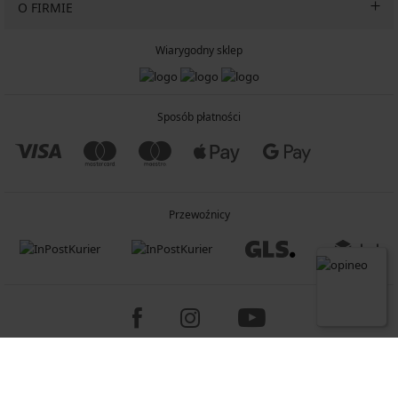
O FIRMIE
Wiarygodny sklep
Sposób płatności
Przewoźnicy
Copyright 2005-2026 © ASTRATEX a.s.
Programia - B2C, B2B, advanced e-commerce solutions