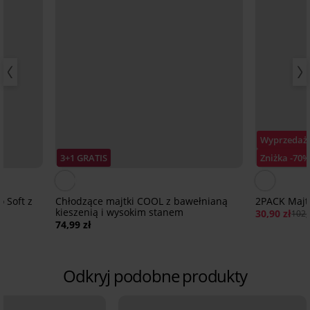
Wyprzedaż
3+1 GRATIS
Zniżka -70
 Soft z
Chłodzące majtki COOL z bawełnianą
2PACK Majt
kieszenią i wysokim stanem
30,90 zł
102,
74,99 zł
Odkryj podobne produkty