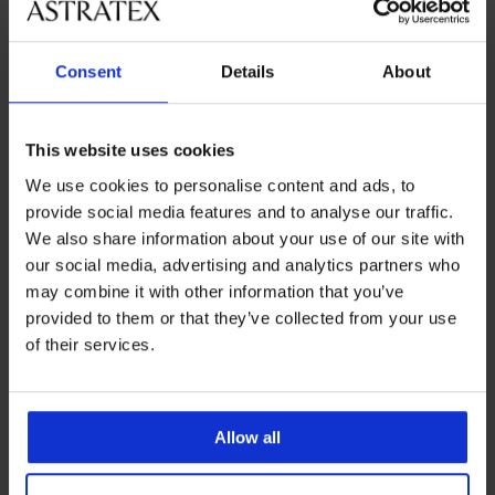
Consent
Details
About
This website uses cookies
We use cookies to personalise content and ads, to
provide social media features and to analyse our traffic.
Zniżka -50%
We also share information about your use of our site with
our social media, advertising and analytics partners who
4,9
5
may combine it with other information that you’ve
Biustonosz usztywniany Violeta
Biustonosz usztywniany Soft
provided to them or that they’ve collected from your use
wygładzający
Lace II bez fiszbin
185,99 zł
83,50 zł
166,99 zł
of their services.
Allow all