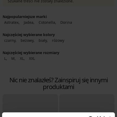
Szukane treści nie zostały znalezione.
Najpopularniejsze marki
Astratex
Jadea
Cotonella
Dorina
Najczęściej wybierane kolory
czarny
beżowy
biały
różowy
Najczęściej wybierane rozmiary
L
M
XL
XXL
Nic nie znalazłeś? Zainspiruj się innymi
produktami