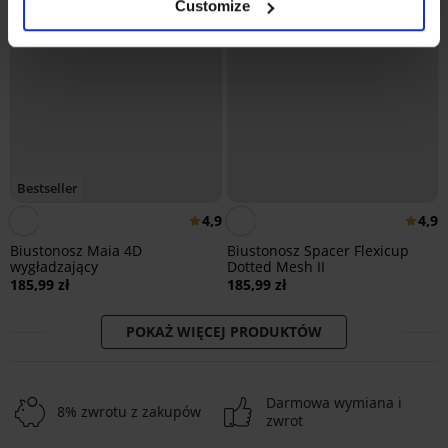
Customize
Bestseller
4,9
4,9
Biustonosz Maia 4D
Biustonosz Spacer Flexicup
wygładzający
Dotted Mesh II
185,99 zł
185,99 zł
POKAŻ WIĘCEJ PRODUKTÓW
Darmowa wymiana i
8% zwrotu z zakupów
zwrot