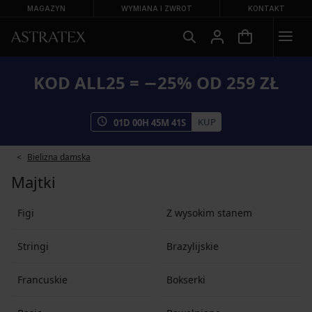
MAGAZYN
WYMIANA I ZWROT
KONTAKT
KOD ALL25 = −25% OD 259 ZŁ
KUP
01
D
00
H
45
M
41
S
Bielizna damska
Majtki
Figi
Z wysokim stanem
Stringi
Brazylijskie
Francuskie
Bokserki