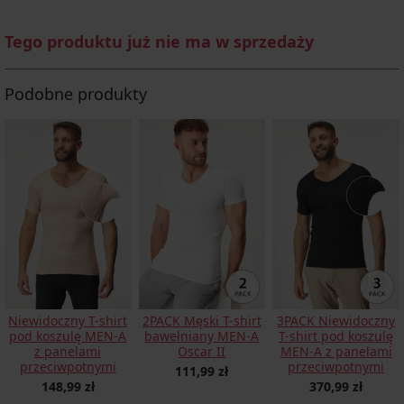
Tego produktu już nie ma w sprzedaży
Podobne produkty
Niewidoczny T-shirt
2PACK Męski T-shirt
3PACK Niewidoczny
pod koszulę MEN-A
bawełniany MEN-A
T-shirt pod koszulę
z panelami
Oscar II
MEN-A z panelami
przeciwpotnymi
przeciwpotnymi
111,99 zł
148,99 zł
370,99 zł