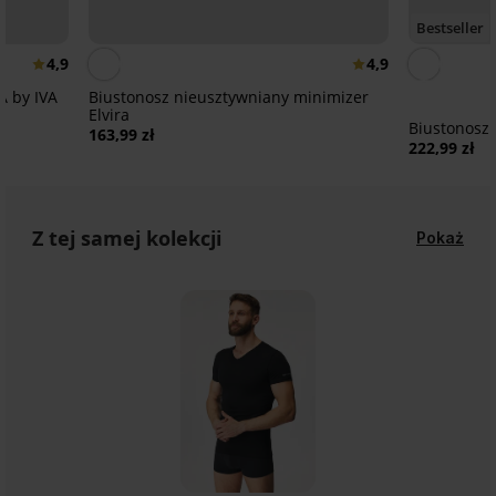
Bestseller
4,9
4,9
A by IVA
Biustonosz nieusztywniany minimizer
Elvira
Biustonosz
163,99 zł
222,99 zł
Z tej samej kolekcji
Pokaż