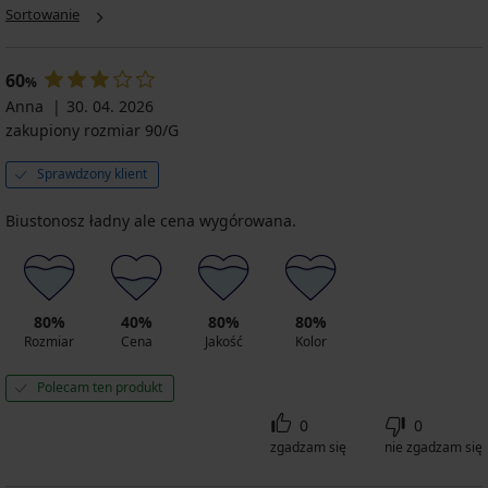
Biustonosz
Danuta
Sortowanie
nieusztywniany
578
Vija
bez
fiszbin
133,99
60
%
204,99
zł
Anna
zł
30. 04. 2026
zakupiony rozmiar 90/G
Sprawdzony klient
Biustonosz ładny ale cena wygórowana.
80%
40%
80%
80%
Rozmiar
Cena
Jakość
Kolor
Polecam ten produkt
0
0
zgadzam się
nie zgadzam się