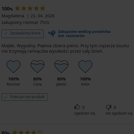
100
%
Magdalena
23. 04. 2026
zakupiony rozmiar 75/G
Zakupione według poradnika
Sprawdzony klient
dot. rozmiarów
Miękki. Wygodny. Pięknie zbiera piersi. Przy tym ciężarze biustu
nie trzymają ramiączka wysokości przez cały dzień.
100%
80%
80%
100%
Rozmiar
Cena
Jakość
Kolor
Polecam ten produkt
0
0
zgadzam się
nie zgadzam się
80
%