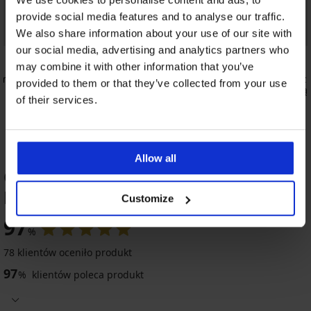
provide social media features and to analyse our traffic.
We also share information about your use of our site with
our social media, advertising and analytics partners who
4,9
may combine it with other information that you’ve
imate
Biustonosz nieusztywniany Ellen bez
Biustonosz 
provided to them or that they’ve collected from your use
fiszbin
wygładzają
of their services.
185,99 zł
204,99 zł
Allow all
OCENA PRODUKTU Półusztywniany
biustonosz bez fiszbin Nina 583
Customize
97
%
4,8
4,8
78 klientów oceniło produkt
97
%
klientów poleca produkt
Biustonosz
BESTSELLER
nieusztywniany