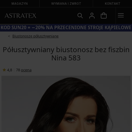
MAGAZYN
WYMIANA I ZWROT
KONTAKT
KOD SUN20 = −20% NA PRZECENIONE STROJE KĄPIELOWE
Biustonosze półusztywniane
Półusztywniany biustonosz bez fiszbin
Nina 583
4,8
|
78
ocena