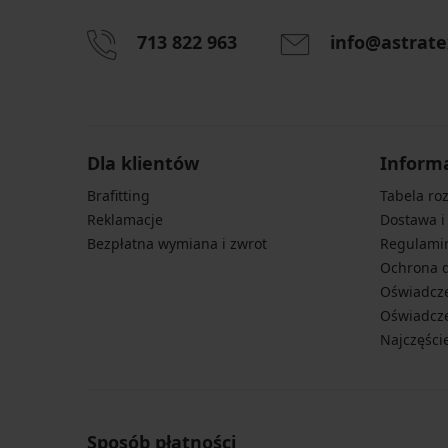
713 822 963
info@astrate
Dla klientów
Inform
Brafitting
Tabela ro
Reklamacje
Dostawa i
Bezpłatna wymiana i zwrot
Regulami
Ochrona 
Oświadcze
Oświadcze
Najczęści
Sposób płatności