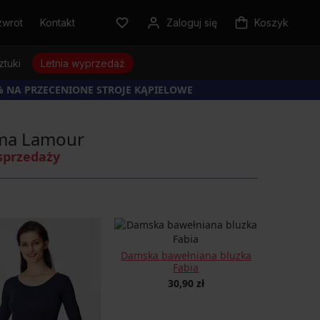
zwrot
Kontakt
Zaloguj się
Koszyk
ztuki
Letnia wyprzedaż
% NA PRZECENIONE STROJE KĄPIELOWE
oma Lamour
sprzedaży
Damska bawełniana bluzka
Fabia
30,90 zł