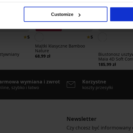
Customize
3+1 GRATIS
5
5
Majtki klasyczne Bamboo
Nature
ztywniany
Biustonosz uszty
68,99 zł
Maia 4D Soft Con
185,99 zł
armowa wymiana i zwrot
Korzystne
line, szybko i łatwo
koszty przesyłki
Newsletter
Czy chcesz być informowany