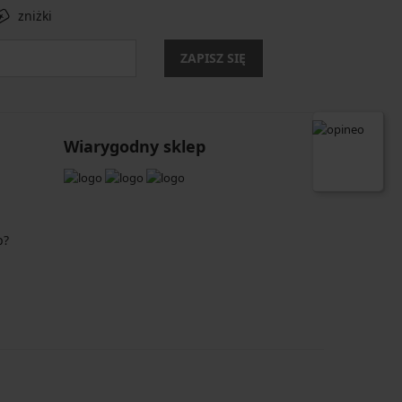
zniżki
ZAPISZ SIĘ
Wiarygodny sklep
p?