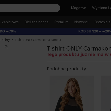
Szukaj
Magazyn
Wymiana i 
e kąpielowe
Bielizna nocna
Premium
Nowości
Ostatnie s
 DO −70%
KOD SUN20 = −20
T-shirty
T-shirt ONLY Carmakoma Lamour
T-shirt ONLY Carmak
Tego produktu już nie ma w 
Podobne produkty