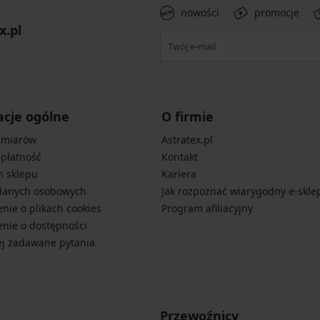
nowości
promocje
x.pl
acje ogólne
O firmie
zmiarów
Astratex.pl
 płatność
Kontakt
n sklepu
Kariera
danych osobowych
Jak rozpoznać wiarygodny e-skle
nie o plikach cookies
Program afiliacyjny
nie o dostępności
ej zadawane pytania
Przewoźnicy