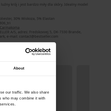
ny krój i jest bardzo miły dla skóry. Idealny model
liester, 30% Wiskoza, 5% Elastan
806_tri
 Carmakoma
LLER A/S, adres: Fredskovvej 5, DK-7330 Brande,
rk, e-mail: contact@bestseller.com
About
se our traffic. We also share
ers who may combine it with
 services.