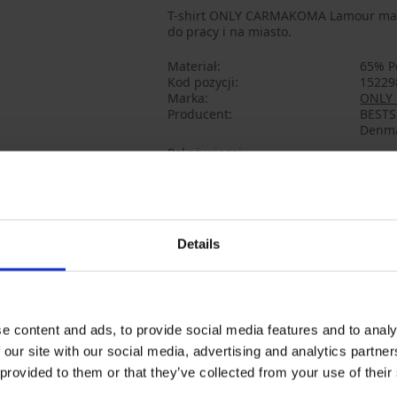
T-shirt ONLY CARMAKOMA Lamour ma luź
do pracy i na miasto.
Materiał
65% Po
Kod pozycji
15229
Marka
ONLY
Producent
BESTSE
Denma
Pokaż więcej
Może Ci się spodobać
Details
e content and ads, to provide social media features and to analy
 our site with our social media, advertising and analytics partn
 provided to them or that they’ve collected from your use of their