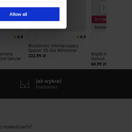
Allow all
3+1 GRATIS
Bestseller
4,9
4,9
Biustonosz zmniejszający
Spacer 3D Gia Minimizer
wniany
Majtki klasyczne Ba
222,99 zł
trol Deluxe
Nature z szerokimi 
68,99 zł
Jak wybrać
biustonosz
 o nowościach?