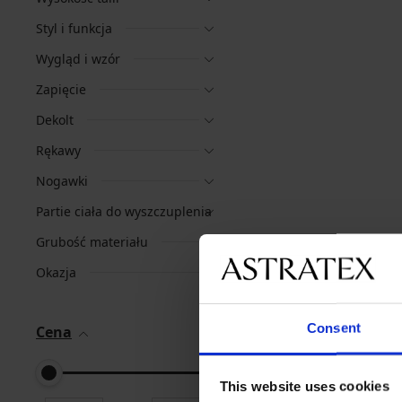
Styl i funkcja
Wygląd i wzór
Zapięcie
Dekolt
Rękawy
Nogawki
Partie ciała do wyszczuplenia
Grubość materiału
Okazja
Consent
Cena
This website uses cookies