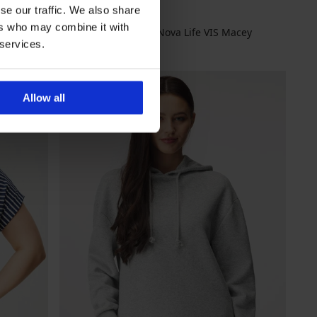
se our traffic. We also share
ers who may combine it with
Sukienka ONLY ONLNova Life VIS Macey
 services.
137,99 zł
Allow all