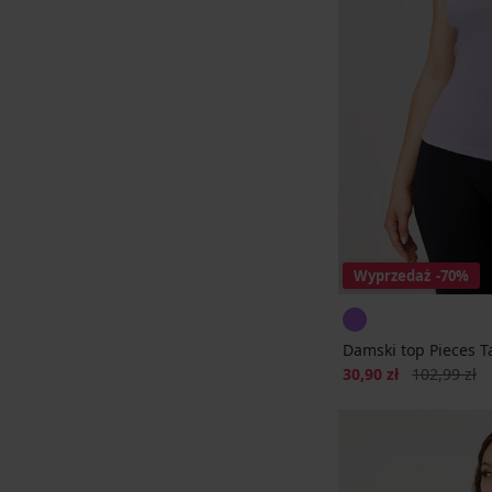
Wyprzedaż
-70%
Damski top Pieces T
Zniżka
Pierwotna c
30,90 zł
102,99 zł