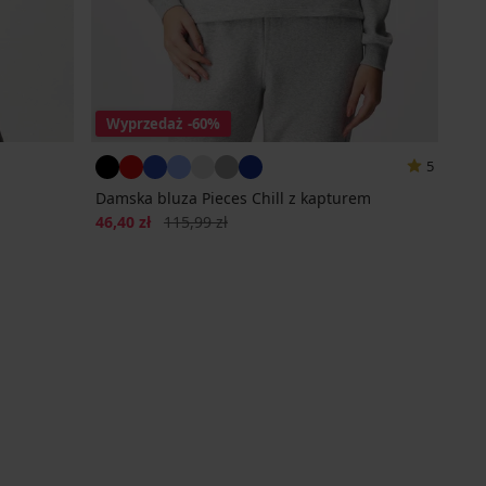
Wyprzedaż
-60%
5
Damska bluza Pieces Chill z kapturem
Zniżka
Pierwotna cena
46,40 zł
115,99 zł