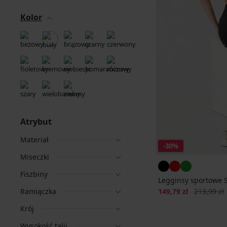
Kolor
Atrybut
Materiał
-30%
Miseczki
Fiszbiny
Legginsy sportowe 
Zniżka
Pierwotna 
Ramiączka
149,79 zł
213,99 zł
Krój
Wysokość talii