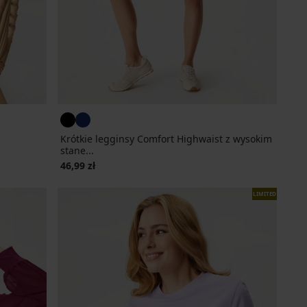
Krótkie legginsy Comfort Highwaist z wysokim
stane...
46,99 zł
LIMITED