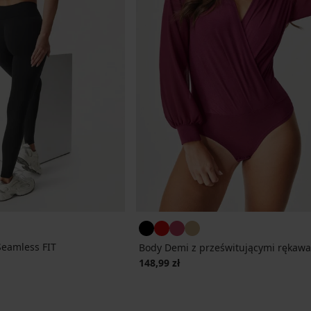
Seamless FIT
Body Demi z prześwitującymi rękaw
cena
148,99 zł