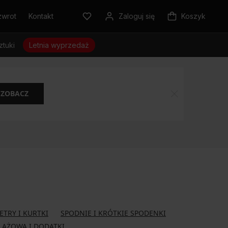
zwrot
Kontakt
Zaloguj się
Koszyk
ztuki
Letnia wyprzedaż
ZOBACZ
ETRY I KURTKI
SPODNIE I KRÓTKIE SPODENKI
LAŻOWA I DODATKI