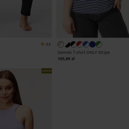
4,6
Damski T-shirt ONLY Stripe
ena
105,99 zł
LIMITED