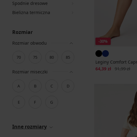
Spodnie dresowe
Bielizna termiczna
Rozmiar
-30%
Rozmiar obwodu
70
75
80
85
Leginy Comfort Capr
Zniżka
Pierwotna c
64,39 zł
91,99 zł
Rozmiar miseczki
A
B
C
D
E
F
G
Inne rozmiary