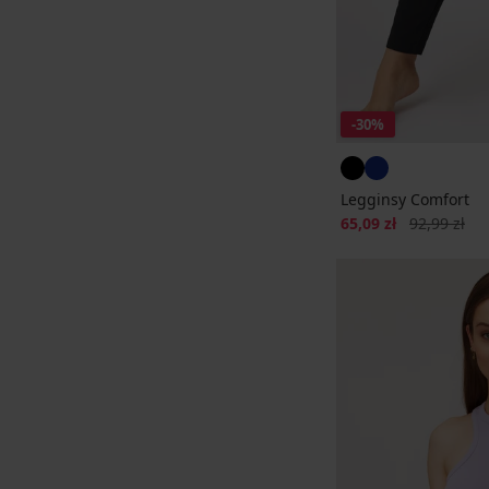
-30%
Legginsy Comfort
Zniżka
Pierwotna c
65,09 zł
92,99 zł