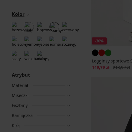
Kolor
-30%
Legginsy sportowe 
Zniżka
Pierwotna 
149,79 zł
213,99 zł
Atrybut
Materiał
Miseczki
Fiszbiny
Ramiączka
Krój