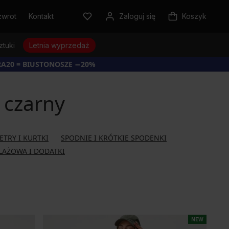
zwrot
Kontakt
Zaloguj się
Koszyk
ztuki
Letnia wyprzedaż
RA20 = BIUSTONOSZE −20%
 czarny
ETRY I KURTKI
SPODNIE I KRÓTKIE SPODENKI
LAŻOWA I DODATKI
NEW