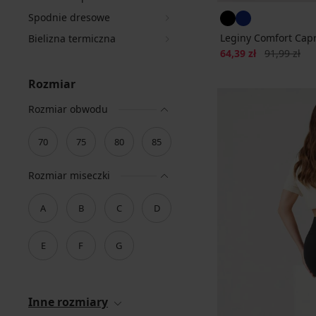
Spodnie dresowe
Leginy Comfort Capr
Bielizna termiczna
Zniżka
Pierwotna c
64,39 zł
91,99 zł
Rozmiar
Rozmiar obwodu
70
75
80
85
Rozmiar miseczki
A
B
C
D
E
F
G
Inne rozmiary