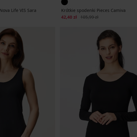
ova Life VIS Sara
Krótkie spodenki Pieces Camiva
Zniżka
Pierwotna cena
42,40 zł
105,99 zł