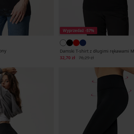
Wyprzedaż
-57%
ony
Damski T-shirt z długimi rękawami M
ena
Zniżka
Pierwotna cena
32,70 zł
76,29 zł