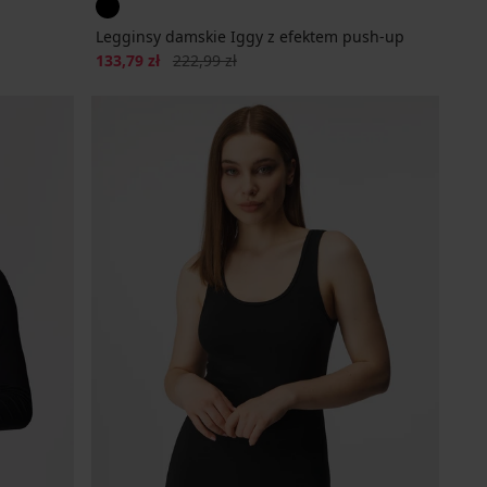
Legginsy damskie Iggy z efektem push-up
Zniżka
Pierwotna cena
133,79 zł
222,99 zł