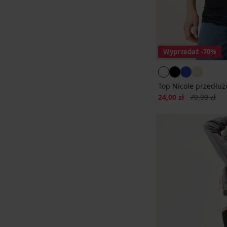
Wyprzedaż
-70%
Top Nicole przedłuż
Zniżka
Pierwotna c
24,00 zł
79,99 zł