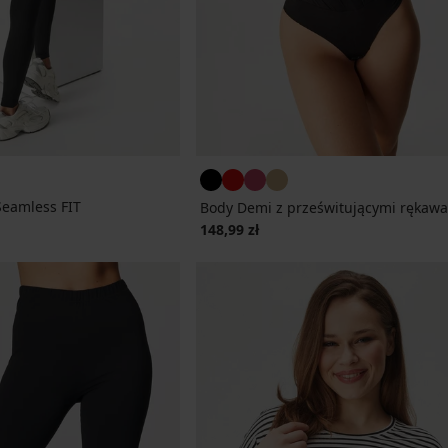
Seamless FIT
Body Demi z prześwitującymi rękaw
cena
148,99 zł