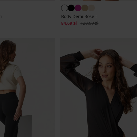
i
Body Demi Rose I
ena
Zniżka
Pierwotna cena
84,69 zł
120,99 zł