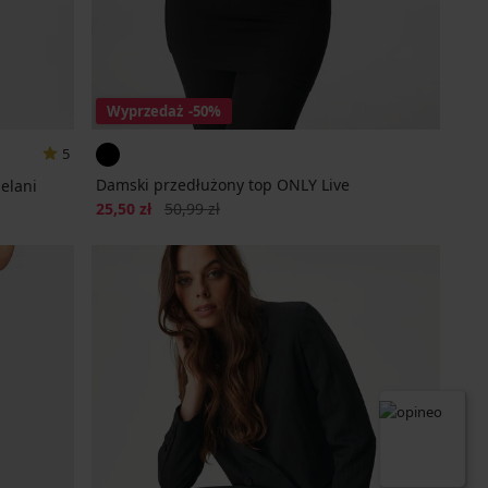
Wyprzedaż
-50%
5
Damski przedłużony top ONLY Live
elani
Zniżka
Pierwotna cena
25,50 zł
50,99 zł