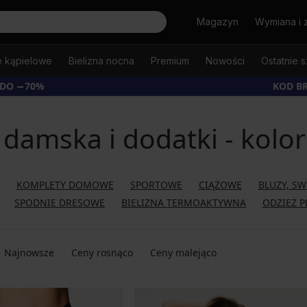
Szukaj
Magazyn
Wymiana i 
e kąpielowe
Bielizna nocna
Premium
Nowości
Ostatnie s
 DO −70%
KOD B
 damska i dodatki - kolor
KOMPLETY DOMOWE
SPORTOWE
CIĄŻOWE
BLUZY, SW
SPODNIE DRESOWE
BIELIZNA TERMOAKTYWNA
ODZIEŻ P
Najnowsze
Ceny rosnąco
Ceny malejąco