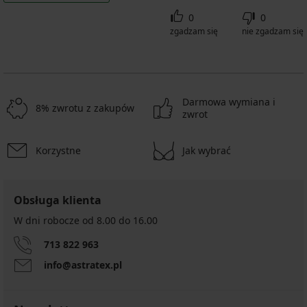
0
0
zgadzam się
nie zgadzam się
Darmowa wymiana i
8% zwrotu z zakupów
zwrot
Korzystne
Jak wybrać
Obsługa klienta
W dni robocze od 8.00 do 16.00
713 822 963
info@astratex.pl