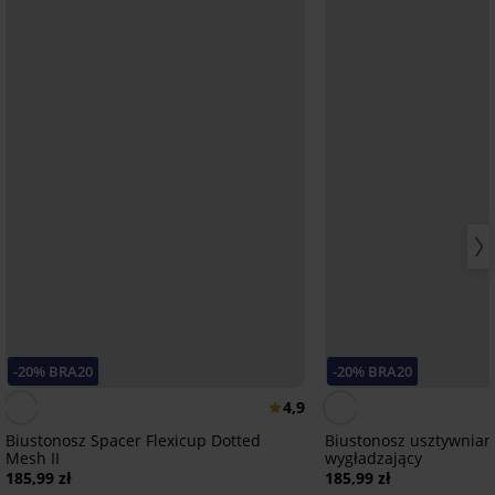
-20% BRA20
-20% BRA20
4,9
Biustonosz Spacer Flexicup Dotted
Biustonosz usztywniany
Mesh II
wygładzający
185,99 zł
185,99 zł