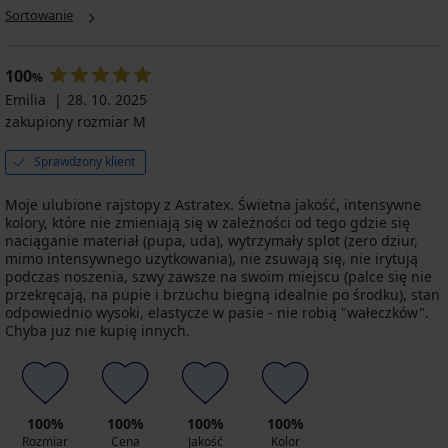
DEN
100
20
Blues
Sortowanie
Rajstopy
Rajstopy
DEN
21,59
DEN
70
Plus
biodrówki
Rajstopy
zł
DEN
35,69
59,99
Size
20
Micro
zł
35,99
zł
59,99
Margaret
DEN
100
100
%
zł
50
promocja
50,99
zł
DEN
17,49
Emilia
28. 10. 2025
DEN
zł
2+1
promocja
zł
61,99
zakupiony rozmiar M
52,49
GRATIS
2+1
24,99
zł
zł
GRATIS
zł
promocja
Sprawdzony klient
74,99
2+1
zł
GRATIS
Moje ulubione rajstopy z Astratex. Świetna jakość, intensywne
kolory, które nie zmieniają się w zależności od tego gdzie się
naciąganie materiał (pupa, uda), wytrzymały splot (zero dziur,
mimo intensywnego użytkowania), nie zsuwają się, nie irytują
podczas noszenia, szwy zawsze na swoim miejscu (palce się nie
przekręcają, na pupie i brzuchu biegną idealnie po środku), stan
Rajstopy
odpowiednio wysoki, elastycze w pasie - nie robią "wałeczków".
Micro
Chyba już nie kupię innych.
50
DEN
25,79
zł
42,99
100%
100%
100%
100%
zł
Rozmiar
Cena
Jakość
Kolor