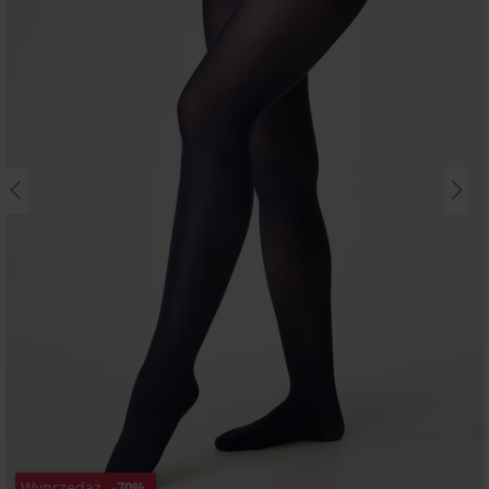
Wyprzedaż
-70%